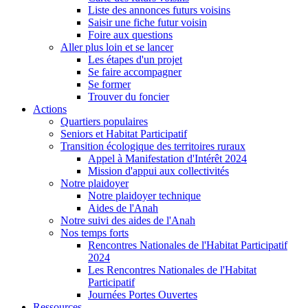
Liste des annonces futurs voisins
Saisir une fiche futur voisin
Foire aux questions
Aller plus loin et se lancer
Les étapes d'un projet
Se faire accompagner
Se former
Trouver du foncier
Actions
Quartiers populaires
Seniors et Habitat Participatif
Transition écologique des territoires ruraux
Appel à Manifestation d'Intérêt 2024
Mission d'appui aux collectivités
Notre plaidoyer
Notre plaidoyer technique
Aides de l'Anah
Notre suivi des aides de l'Anah
Nos temps forts
Rencontres Nationales de l'Habitat Participatif
2024
Les Rencontres Nationales de l'Habitat
Participatif
Journées Portes Ouvertes
Ressources