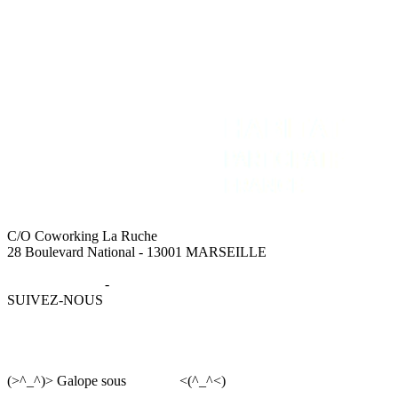
C/O Coworking La Ruche
28 Boulevard National - 13001 MARSEILLE
Mentions légales
-
Données personnelles
SUIVEZ-NOUS
(>^_^)> Galope sous
YesWiki
<(^_^<)