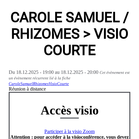
CAROLE SAMUEL /
RHIZOMES > VISIO
COURTE
Du
18.12.2025 - 19:00
au
18.12.2025 - 20:00
Cet évènement est
un évènement récurrent lié à la fiche
CaroleSamuelRhizomesVisioCourte
Réunion à distance
Accès visio
Participer à la visio Zoom
Attention : pour accéder à la visioconférence, vous devez