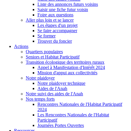
Liste des annonces futurs voisins
Saisir une fiche futur voisin
Foire aux questions
Aller plus loin et se lancer
Les étapes d'un projet
Se faire accompagner
Se former
Trouver du foncier
Actions
Quartiers populaires
Seniors et Habitat Participatif
Transition écologique des territoires ruraux
Appel à Manifestation d'Intérêt 2024
Mission d'appui aux collectivités
Notre plaidoyer
Notre plaidoyer technique
Aides de l'Anah
Notre suivi des aides de l'Anah
Nos temps forts
Rencontres Nationales de l'Habitat Participatif
2024
Les Rencontres Nationales de l'Habitat
Participatif
Journées Portes Ouvertes
Ressources