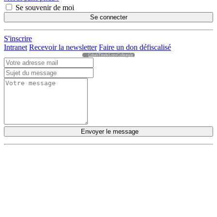
Se souvenir de moi
Se connecter
S'inscrire
Intranet
Recevoir la newsletter
Faire un don défiscalisé
CohabTitudeLoireCollegiale
Envoyer le message
DÉCOUVRIR
Qu'est-ce que l'Habitat Participatif ?
Un mouvement citoyen
Un réseau d'acteurs engagés
Rejoignez-nous