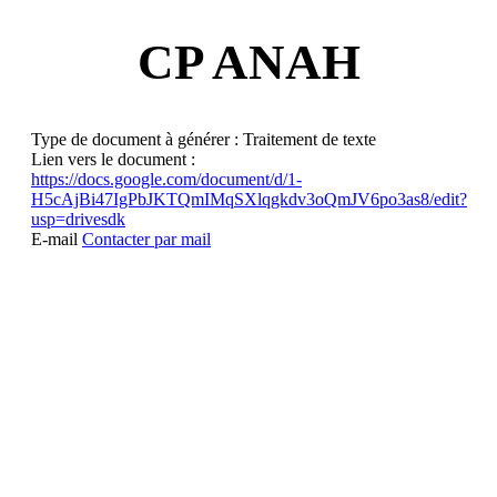
CP ANAH
Type de document à générer :
Traitement de texte
Lien vers le document :
https://docs.google.com/document/d/1-
H5cAjBi47IgPbJKTQmIMqSXlqgkdv3oQmJV6po3as8/edit?
usp=drivesdk
E-mail
Contacter par mail