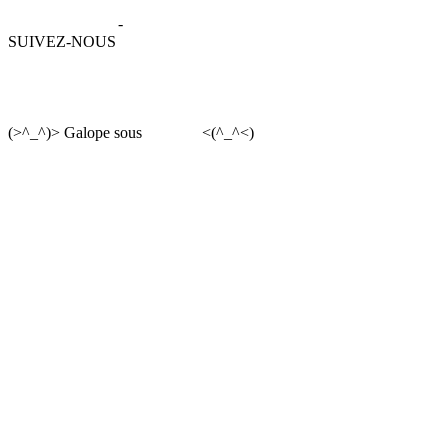
Mentions légales
-
Données personnelles
SUIVEZ-NOUS
(>^_^)> Galope sous
YesWiki
<(^_^<)