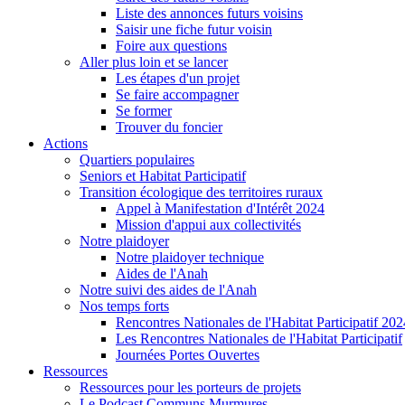
Liste des annonces futurs voisins
Saisir une fiche futur voisin
Foire aux questions
Aller plus loin et se lancer
Les étapes d'un projet
Se faire accompagner
Se former
Trouver du foncier
Actions
Quartiers populaires
Seniors et Habitat Participatif
Transition écologique des territoires ruraux
Appel à Manifestation d'Intérêt 2024
Mission d'appui aux collectivités
Notre plaidoyer
Notre plaidoyer technique
Aides de l'Anah
Notre suivi des aides de l'Anah
Nos temps forts
Rencontres Nationales de l'Habitat Participatif 202
Les Rencontres Nationales de l'Habitat Participatif
Journées Portes Ouvertes
Ressources
Ressources pour les porteurs de projets
Le Podcast Communs Murmures