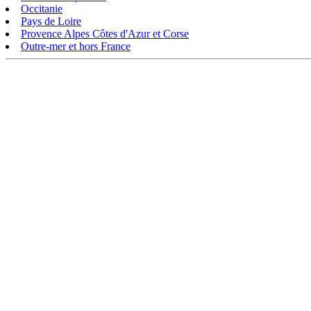
Occitanie
Pays de Loire
Provence Alpes Côtes d'Azur et Corse
Outre-mer et hors France
DÉCOUVRIR
HABITER
Qu'est-ce que l'Habitat Participatif ?
L'habitat participatif
Un mouvement citoyen
Les petites annonces 
Un réseau d'acteurs engagés
Aller plus loin et se 
Rejoignez-nous