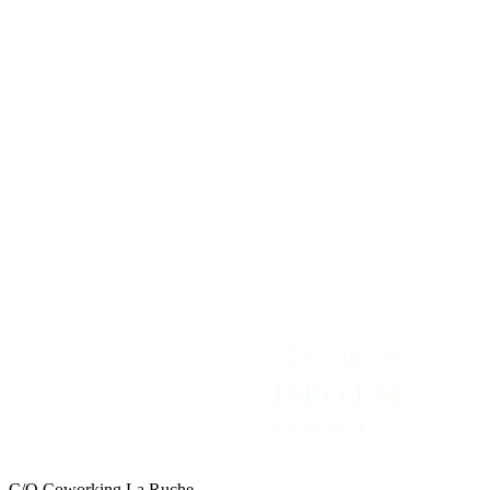
Temps forts
REJOIGNEZ-NOUS
NOUS CONTACTER
Adhérer
Contact
Intranet
Espace Presse
Recevoir la newsletter
C/O Coworking La Ruche