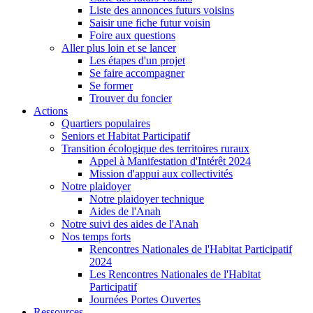
Liste des annonces futurs voisins
Saisir une fiche futur voisin
Foire aux questions
Aller plus loin et se lancer
Les étapes d'un projet
Se faire accompagner
Se former
Trouver du foncier
Actions
Quartiers populaires
Seniors et Habitat Participatif
Transition écologique des territoires ruraux
Appel à Manifestation d'Intérêt 2024
Mission d'appui aux collectivités
Notre plaidoyer
Notre plaidoyer technique
Aides de l'Anah
Notre suivi des aides de l'Anah
Nos temps forts
Rencontres Nationales de l'Habitat Participatif
2024
Les Rencontres Nationales de l'Habitat
Participatif
Journées Portes Ouvertes
Ressources