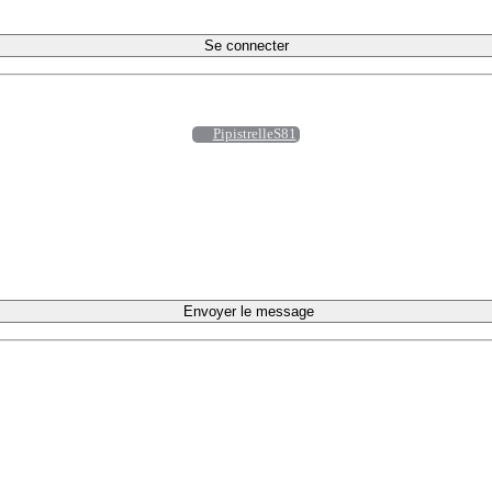
Se connecter
PipistrelleS81
Envoyer le message
ACTIONS
 en France
Quartiers populaires
pour se mettre en lien
Seniors et Habitat Participatif
lancer
Transition écologique des territoires ruraux
Plaidoyer national