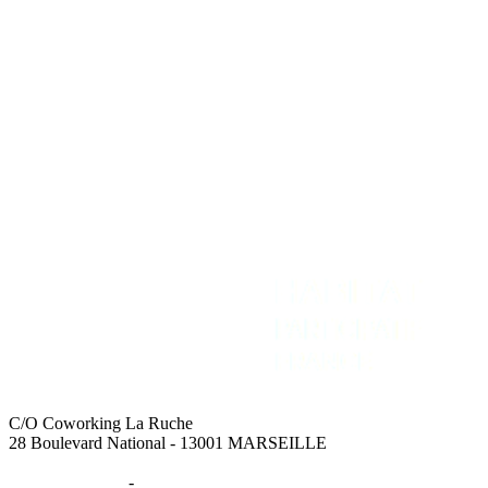
REJOIGNEZ-NOUS
NOUS CONTACTER
Adhérer
Contact
Intranet
Espace Presse
Recevoir la newsletter
C/O Coworking La Ruche
28 Boulevard National - 13001 MARSEILLE
Mentions légales
-
Données personnelles