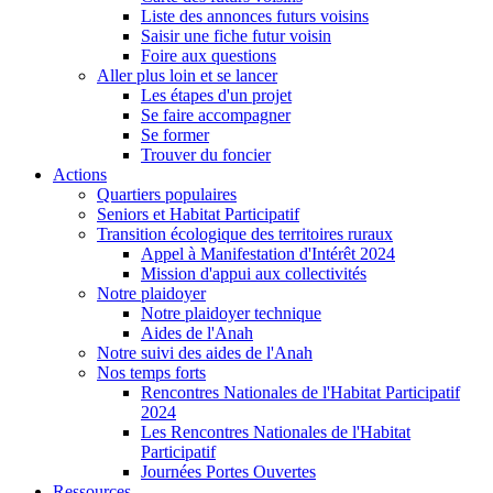
Liste des annonces futurs voisins
Saisir une fiche futur voisin
Foire aux questions
Aller plus loin et se lancer
Les étapes d'un projet
Se faire accompagner
Se former
Trouver du foncier
Actions
Quartiers populaires
Seniors et Habitat Participatif
Transition écologique des territoires ruraux
Appel à Manifestation d'Intérêt 2024
Mission d'appui aux collectivités
Notre plaidoyer
Notre plaidoyer technique
Aides de l'Anah
Notre suivi des aides de l'Anah
Nos temps forts
Rencontres Nationales de l'Habitat Participatif
2024
Les Rencontres Nationales de l'Habitat
Participatif
Journées Portes Ouvertes
Ressources