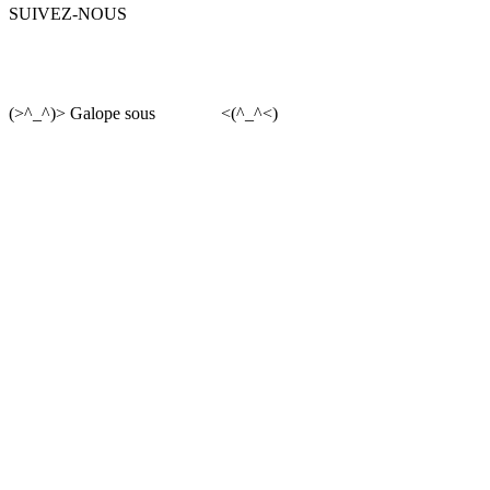
SUIVEZ-NOUS
(>^_^)> Galope sous
YesWiki
<(^_^<)