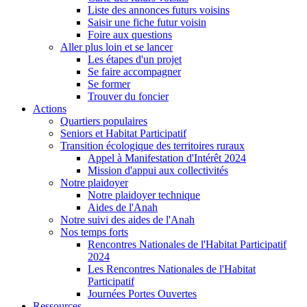
Liste des annonces futurs voisins
Saisir une fiche futur voisin
Foire aux questions
Aller plus loin et se lancer
Les étapes d'un projet
Se faire accompagner
Se former
Trouver du foncier
Actions
Quartiers populaires
Seniors et Habitat Participatif
Transition écologique des territoires ruraux
Appel à Manifestation d'Intérêt 2024
Mission d'appui aux collectivités
Notre plaidoyer
Notre plaidoyer technique
Aides de l'Anah
Notre suivi des aides de l'Anah
Nos temps forts
Rencontres Nationales de l'Habitat Participatif
2024
Les Rencontres Nationales de l'Habitat
Participatif
Journées Portes Ouvertes
Ressources