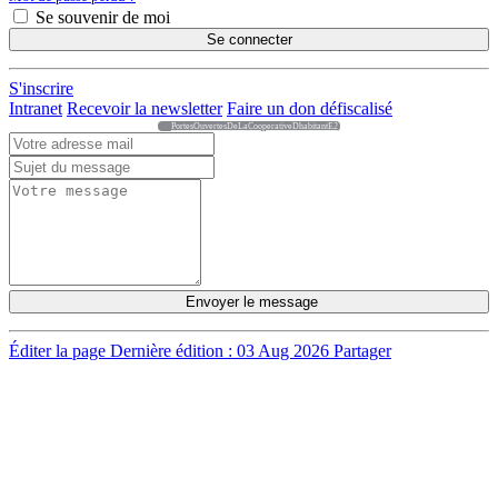
Se souvenir de moi
Se connecter
S'inscrire
Intranet
Recevoir la newsletter
Faire un don défiscalisé
PortesOuvertesDeLaCooperativeDhabitantE2
Envoyer le message
Éditer la page
Dernière édition : 03 Aug 2026
Partager
DÉCOUVRIR
Qu'est-ce que l'Habitat Participatif ?
Un mouvement citoyen
Un réseau d'acteurs engagés
Rejoignez-nous