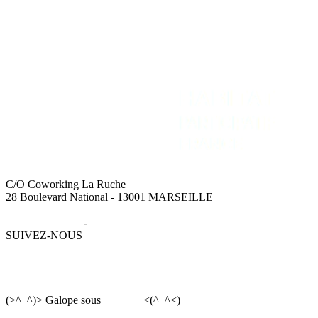
C/O Coworking La Ruche
28 Boulevard National - 13001 MARSEILLE
Mentions légales
-
Données personnelles
SUIVEZ-NOUS
(>^_^)> Galope sous
YesWiki
<(^_^<)