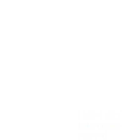
Transition écologique des territoires ruraux
Plaidoyer national
Temps forts
REJOIGNEZ-NOUS
NOUS CONTACTER
Adhérer
Contact
Intranet
Espace Presse
Recevoir la newsletter