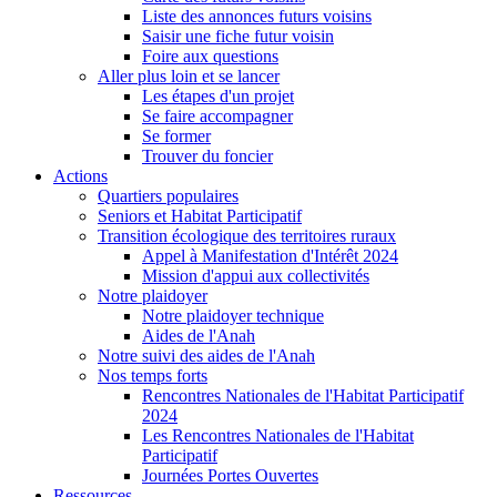
Liste des annonces futurs voisins
Saisir une fiche futur voisin
Foire aux questions
Aller plus loin et se lancer
Les étapes d'un projet
Se faire accompagner
Se former
Trouver du foncier
Actions
Quartiers populaires
Seniors et Habitat Participatif
Transition écologique des territoires ruraux
Appel à Manifestation d'Intérêt 2024
Mission d'appui aux collectivités
Notre plaidoyer
Notre plaidoyer technique
Aides de l'Anah
Notre suivi des aides de l'Anah
Nos temps forts
Rencontres Nationales de l'Habitat Participatif
2024
Les Rencontres Nationales de l'Habitat
Participatif
Journées Portes Ouvertes
Ressources