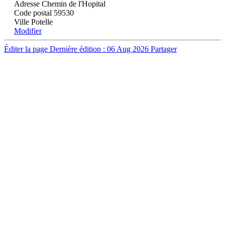
Adresse
Chemin de l'Hopital
Code postal
59530
Ville
Potelle
Modifier
Éditer la page
Dernière édition : 06 Aug 2026
Partager
DÉCOUVRIR
Qu'est-ce que l'Habitat Participatif ?
Un mouvement citoyen
Un réseau d'acteurs engagés
Rejoignez-nous
HABITER
L'habitat participatif en France
Les petites annonces pour se mettre en lien
Aller plus loin et se lancer
ACTIONS
Quartiers populaires
Seniors et Habitat Participatif