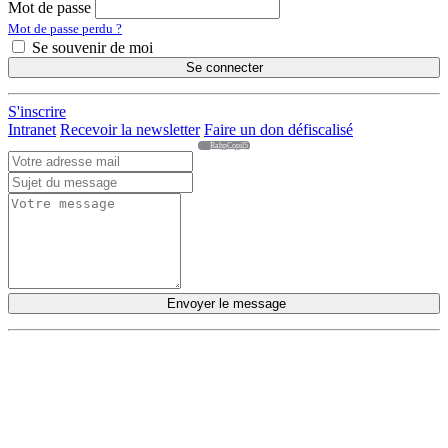
Mot de passe
Mot de passe perdu ?
Se souvenir de moi
Se connecter
S'inscrire
Intranet
Recevoir la newsletter
Faire un don défiscalisé
RahpCopil5
Envoyer le message
DÉCOUVRIR
Qu'est-ce que l'Habitat Participatif ?
Un mouvement citoyen
Un réseau d'acteurs engagés