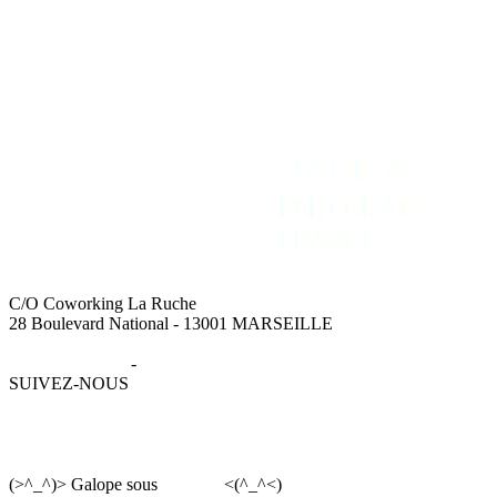
C/O Coworking La Ruche
28 Boulevard National - 13001 MARSEILLE
Mentions légales
-
Données personnelles
SUIVEZ-NOUS
(>^_^)> Galope sous
YesWiki
<(^_^<)