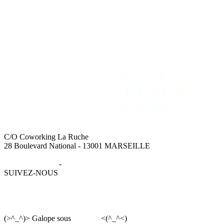
C/O Coworking La Ruche
28 Boulevard National - 13001 MARSEILLE
Mentions légales
-
Données personnelles
SUIVEZ-NOUS
(>^_^)> Galope sous
YesWiki
<(^_^<)