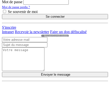
Mot de passe
Mot de passe perdu ?
Se souvenir de moi
Se connecter
S'inscrire
Intranet
Recevoir la newsletter
Faire un don défiscalisé
RencontreGroupeEcolombier
Envoyer le message
DÉCOUVRIR
Qu'est-ce que l'Habitat Participatif ?
Un mouvement citoyen
Un réseau d'acteurs engagés