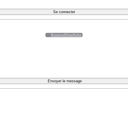
Se connecter
ReunionBilanRnhp
Envoyer le message
ACTIONS
 en France
Quartiers populaires
pour se mettre en lien
Seniors et Habitat Participatif
lancer
Transition écologique des territoires ruraux
Plaidoyer national