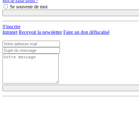
Mot de passe perdu ?
Se souvenir de moi
S'inscrire
Intranet
Recevoir la newsletter
Faire un don défiscalisé
DÉCOUVRIR
HABITER
Qu'est-ce que l'Habitat Participatif ?
L'habitat participatif
Un mouvement citoyen
Les petites annonces 
Un réseau d'acteurs engagés
Aller plus loin et se 
Rejoignez-nous