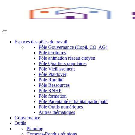
Espaces des pôles de travail
Pôle Gouvernance (Copil, CO, AG)
Pôle territoires
Pôle animation réseau citoyen
Pôle Quartiers populaires
Pôle Vieillissement
Pôle Plaidoyer
Pôle Ruralité
Pôle Ressources
Pôle RNHP
Pôle formation
Pôle Parentalité et habitat participatif
Pôle Outils numériques
Autres thématiques
Gouvernance
Outils
Planning
Comptes-Rendus réunions