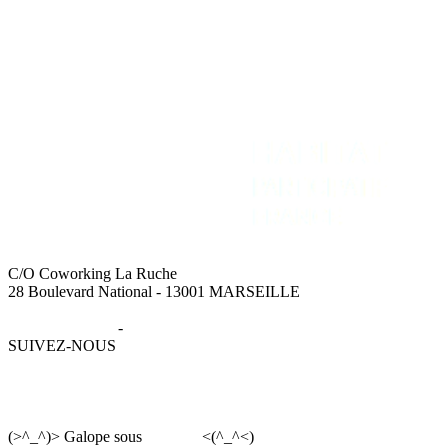
C/O Coworking La Ruche
28 Boulevard National - 13001 MARSEILLE
Mentions légales
-
Données personnelles
SUIVEZ-NOUS
(>^_^)> Galope sous
YesWiki
<(^_^<)