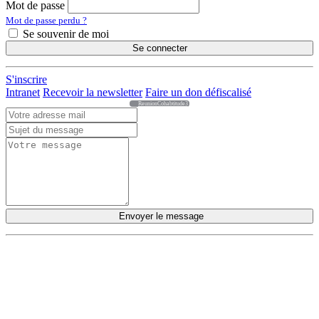
Mot de passe
Mot de passe perdu ?
Se souvenir de moi
Se connecter
S'inscrire
Intranet
Recevoir la newsletter
Faire un don défiscalisé
ReunionCohabtitude3
Envoyer le message
DÉCOUVRIR
Qu'est-ce que l'Habitat Participatif ?
Un mouvement citoyen
Un réseau d'acteurs engagés