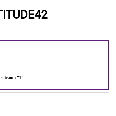
ITUDE42
 suivant : "1"