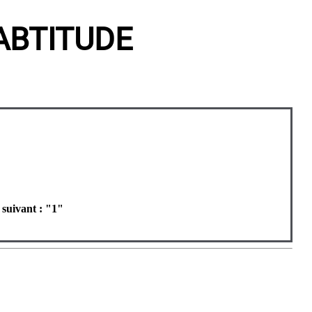
ABTITUDE
 suivant : "1"