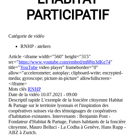
PARTICIPATIF
Catégorie de vidéo
RNHP - ateliers
Article
<iframe width="560" height="315"
src="
https://www.youtube.com/embed/m88jp3dKe74
"
title="
YouTube
video player" frameborder="0"
allow="accelerometer; autoplay; clipboard-write; encrypted-
media; gyroscope; picture-in-picture" allowfullscreen>
</iframe>
Mots clés
RNHP
Date de la vidéo
10.07.2021 - 09:00
Descriptif rapide
L'exemple de la foncière citoyenne Habitat
& Partage sur le territoire lyonnais et l'inspiration des
coopératives suisses via des témoignages de coopératives
d'habitation existantes. Intervenants : Benjamin Pont -
Fondateur d'Habitat & Partage, Futurs habitants de la foncière
citoyenne, Mauro Belluci - La Codha à Genève, Hans Rupp -
ABZ à Zurich.