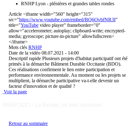
RNHP Lyon - plénières et grandes tables rondes
Article
<iframe width="560" height="315"
src="
https://www.youtube.com/embed/BQ6OvbfNR3I
"
title="
YouTube
video player" frameborder="0"
allow="accelerometer; autoplay; clipboard-write; encrypted-
media; gyroscope; picture-in-picture" allowfullscreen>
</iframe>
Mots clés
RNHP
Date de la vidéo
08.07.2021 - 14:00
Descriptif rapide
Plusieurs projets d'habitat participatif ont été
primés à la démarche Bâtiment Durable Occitanie (BDO).
Ces réalisations confirment le lien entre participation et
performance environnementale. Au moment ou les projets se
multiplient, la démarche participative va-t-elle devenir un
facteur d'innovation et de qualité ?
Voir la page
RNHP 2021 - Le foncier, ce bien commun
Retour au sommaire