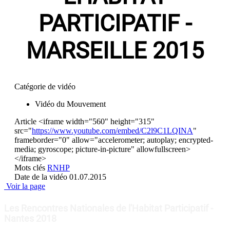
PARTICIPATIF -
MARSEILLE 2015
Catégorie de vidéo
Vidéo du Mouvement
Article
<iframe width="560" height="315"
src="
https://www.youtube.com/embed/C2l9C1LQINA
"
frameborder="0" allow="accelerometer; autoplay; encrypted-
media; gyroscope; picture-in-picture" allowfullscreen>
</iframe>
Mots clés
RNHP
Date de la vidéo
01.07.2015
Voir la page
Les Rencontres Nationales de l'Habitat Participatif -
Nantes 2018