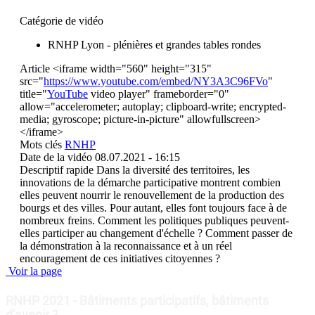
Catégorie de vidéo
RNHP Lyon - plénières et grandes tables rondes
Article
<iframe width="560" height="315"
src="
https://www.youtube.com/embed/NY3A3C96FVo
"
title="
YouTube
video player" frameborder="0"
allow="accelerometer; autoplay; clipboard-write; encrypted-
media; gyroscope; picture-in-picture" allowfullscreen>
</iframe>
Mots clés
RNHP
Date de la vidéo
08.07.2021 - 16:15
Descriptif rapide
Dans la diversité des territoires, les
innovations de la démarche participative montrent combien
elles peuvent nourrir le renouvellement de la production des
bourgs et des villes. Pour autant, elles font toujours face à de
nombreux freins. Comment les politiques publiques peuvent-
elles participer au changement d'échelle ? Comment passer de
la démonstration à la reconnaissance et à un réel
encouragement de ces initiatives citoyennes ?
Voir la page
RNHP 2021 - Bâtiments participatifs, bâtiments
d'avenir ?