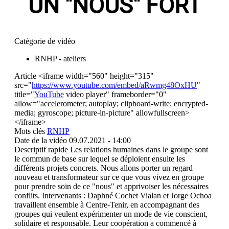
UN "NOUS" FORT
Catégorie de vidéo
RNHP - ateliers
Article
<iframe width="560" height="315"
src="
https://www.youtube.com/embed/aRwmg48OxHU
"
title="
YouTube
video player" frameborder="0"
allow="accelerometer; autoplay; clipboard-write; encrypted-
media; gyroscope; picture-in-picture" allowfullscreen>
</iframe>
Mots clés
RNHP
Date de la vidéo
09.07.2021 - 14:00
Descriptif rapide
Les relations humaines dans le groupe sont
le commun de base sur lequel se déploient ensuite les
différents projets concrets. Nous allons porter un regard
nouveau et transformateur sur ce que vous vivez en groupe
pour prendre soin de ce "nous" et apprivoiser les nécessaires
conflits. Intervenants : Daphné Cochet Vialan et Jorge Ochoa
travaillent ensemble à Centre-Tenir, en accompagnant des
groupes qui veulent expérimenter un mode de vie conscient,
solidaire et responsable. Leur coopération a commencé à