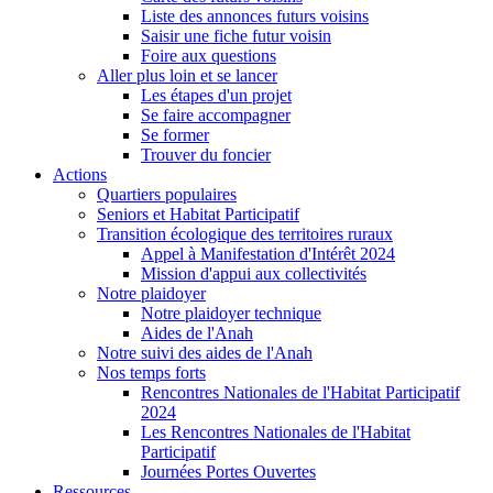
Liste des annonces futurs voisins
Saisir une fiche futur voisin
Foire aux questions
Aller plus loin et se lancer
Les étapes d'un projet
Se faire accompagner
Se former
Trouver du foncier
Actions
Quartiers populaires
Seniors et Habitat Participatif
Transition écologique des territoires ruraux
Appel à Manifestation d'Intérêt 2024
Mission d'appui aux collectivités
Notre plaidoyer
Notre plaidoyer technique
Aides de l'Anah
Notre suivi des aides de l'Anah
Nos temps forts
Rencontres Nationales de l'Habitat Participatif
2024
Les Rencontres Nationales de l'Habitat
Participatif
Journées Portes Ouvertes
Ressources