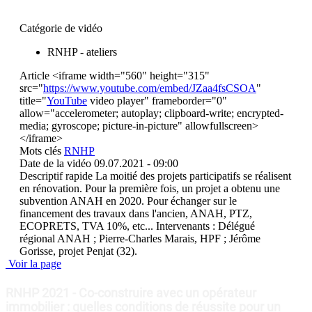
Catégorie de vidéo
RNHP - ateliers
Article
<iframe width="560" height="315"
src="
https://www.youtube.com/embed/JZaa4fsCSOA
"
title="
YouTube
video player" frameborder="0"
allow="accelerometer; autoplay; clipboard-write; encrypted-
media; gyroscope; picture-in-picture" allowfullscreen>
</iframe>
Mots clés
RNHP
Date de la vidéo
09.07.2021 - 09:00
Descriptif rapide
La moitié des projets participatifs se réalisent
en rénovation. Pour la première fois, un projet a obtenu une
subvention ANAH en 2020. Pour échanger sur le
financement des travaux dans l'ancien, ANAH, PTZ,
ECOPRETS, TVA 10%, etc... Intervenants : Délégué
régional ANAH ; Pierre-Charles Marais, HPF ; Jérôme
Gorisse, projet Penjat (32).
Voir la page
RNHP 2021 - Co-construire avec un opérateur
immobilier : quelles conditions de réussite pour un