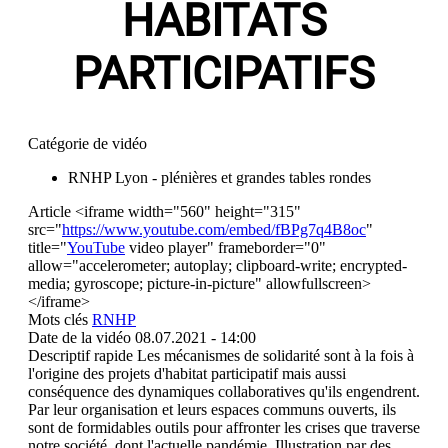
HABITATS
PARTICIPATIFS
Catégorie de vidéo
RNHP Lyon - plénières et grandes tables rondes
Article
<iframe width="560" height="315"
src="
https://www.youtube.com/embed/fBPg7q4B8oc
"
title="
YouTube
video player" frameborder="0"
allow="accelerometer; autoplay; clipboard-write; encrypted-
media; gyroscope; picture-in-picture" allowfullscreen>
</iframe>
Mots clés
RNHP
Date de la vidéo
08.07.2021 - 14:00
Descriptif rapide
Les mécanismes de solidarité sont à la fois à
l'origine des projets d'habitat participatif mais aussi
conséquence des dynamiques collaboratives qu'ils engendrent.
Par leur organisation et leurs espaces communs ouverts, ils
sont de formidables outils pour affronter les crises que traverse
notre société, dont l'actuelle pandémie. Illustration par des