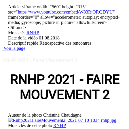
Article
<iframe width="560" height="315"
src="
https://www.youtube.com/embed/W83RjORQDYU
"
frameborder="0" allow="accelerometer; autoplay; encrypted-
media; gyroscope; picture-in-picture" allowfullscreen>
</iframe>
Mots clés
RNHP
Date de la vidéo
01.08.2018
Descriptif rapide
Rétrospective des rencontres
Voir la page
RNHP 2021 - Faire Mouvement 2
RNHP 2021 - FAIRE
MOUVEMENT 2
Auteur de la photo
Christine Chaudagne
Mots-clés de cette photo
RNHP