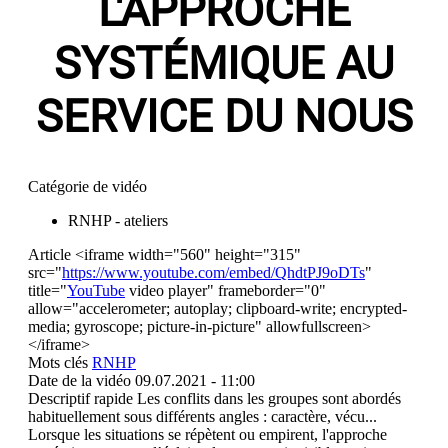
L'APPROCHE
SYSTÉMIQUE AU
SERVICE DU NOUS
Catégorie de vidéo
RNHP - ateliers
Article
<iframe width="560" height="315"
src="
https://www.youtube.com/embed/QhdtPJ9oDTs
"
title="
YouTube
video player" frameborder="0"
allow="accelerometer; autoplay; clipboard-write; encrypted-
media; gyroscope; picture-in-picture" allowfullscreen>
</iframe>
Mots clés
RNHP
Date de la vidéo
09.07.2021 - 11:00
Descriptif rapide
Les conflits dans les groupes sont abordés
habituellement sous différents angles : caractère, vécu...
Lorsque les situations se répètent ou empirent, l'approche