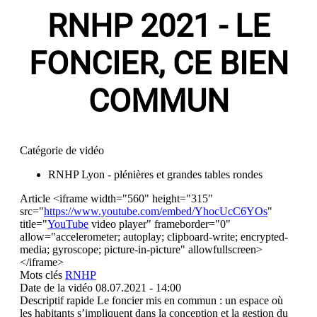
RNHP 2021 - LE
FONCIER, CE BIEN
COMMUN
Catégorie de vidéo
RNHP Lyon - plénières et grandes tables rondes
Article
<iframe width="560" height="315"
src="
https://www.youtube.com/embed/YhocUcC6YOs
"
title="
YouTube
video player" frameborder="0"
allow="accelerometer; autoplay; clipboard-write; encrypted-
media; gyroscope; picture-in-picture" allowfullscreen>
</iframe>
Mots clés
RNHP
Date de la vidéo
08.07.2021 - 14:00
Descriptif rapide
Le foncier mis en commun : un espace où
les habitants s’impliquent dans la conception et la gestion du