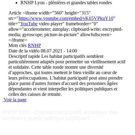
RNHP Lyon - plénières et grandes tables rondes
Article
<iframe width="560" height="315"
src="
https://www.youtube.com/embed/vK65VPkuY10
"
title="
YouTube
video player" frameborder="0"
allow="accelerometer; autoplay; clipboard-write; encrypted-
media; gyroscope; picture-in-picture" allowfullscreen>
</iframe>
Mots clés
RNHP
Date de la vidéo
08.07.2021 - 14:00
Descriptif rapide
Les habitat participatifs semblent
particulièrement adaptés pour permettre un vieillissement actif
et solidaire. Cette table ronde montre une diversité
d’approches, qui toutes mettent le bien vieillir au cœur de
leurs préoccupations. L'habitat participatif peut ainsi prendre
place parmi d'autres formes d'accueil des personnes âgées
dépendantes et vient interpeller les politiques publiques et
celles des caisses de retraite.
Voir la page
RNHP 2021 - L'habitat participatif, activateur des
territoires, quelle politique publique ?