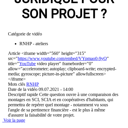
SON PROJET ?
Catégorie de vidéo
RNHP - ateliers
Article
<iframe width="560" height="315"
src="
https://www.youtube.com/embed/VYpmao0-9yQ
"
title="
YouTube
video player" frameborder="0"
allow="accelerometer; autoplay; clipboard-write; encrypted-
media; gyroscope; picture-in-picture" allowfullscreen>
</iframe>
Mots clés
RNHP
Date de la vidéo
09.07.2021 - 14:00
Descriptif rapide
Cette question ouvre à une comparaison des
montages en SCI, SCIA et en coopératives d'habitants, qui
permettra de repérer quel montage - notamment vu sous
l'angle de sa pertinence financière - est le plus à même
d'assurer la faisabilité de votre projet.
Voir la page