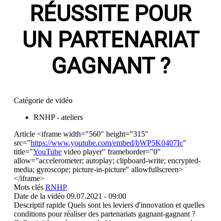
RÉUSSITE POUR
UN PARTENARIAT
GAGNANT ?
Catégorie de vidéo
RNHP - ateliers
Article
<iframe width="560" height="315"
src="
https://www.youtube.com/embed/bWP5K0407Ic
"
title="
YouTube
video player" frameborder="0"
allow="accelerometer; autoplay; clipboard-write; encrypted-
media; gyroscope; picture-in-picture" allowfullscreen>
</iframe>
Mots clés
RNHP
Date de la vidéo
09.07.2021 - 09:00
Descriptif rapide
Quels sont les leviers d'innovation et quelles
conditions pour réaliser des partenariats gagnant-gagnant ?