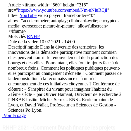
Article
<iframe width="560" height="315"
src="
https://www.youtube.com/embed/Nm-uNluRCjI
"
title="
YouTube
video player" frameborder="0"
allow="accelerometer; autoplay; clipboard-write; encrypted-
media; gyroscope; picture-in-picture" allowfullscreen>
</iframe>
Mots clés
RNHP
Date de la vidéo
10.07.2021 - 14:00
Descriptif rapide
Dans la diversité des territoires, les
innovations de la démarche participative montrent combien
elles peuvent nourrir le renouvellement de la production des
bourgs et des villes. Pour autant, elles font toujours face à de
nombreux freins. Comment les politiques publiques peuvent-
elles participer au changement d'échelle ? Comment passer de
la démonstration à la reconnaissance et à un réel
encouragement de ces initiatives citoyennes ? Conférence de
clôture : « S'inspirer du vivant pour imaginer l'habitat du
21ème siècle » par Olivier Hamant, Directeur de Recherche à
l'INRAE Institut Michel Serres - ENS - Ecole urbaine de
Lyon, et David Vallat, Professeur en Sciences de Gestion -
Sciences Po Lyon.
Voir la page
RNHP 2021 - Comment l'Anah finance les projets