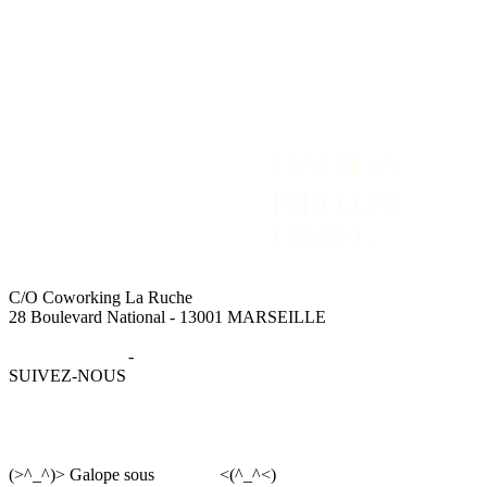
C/O Coworking La Ruche
28 Boulevard National - 13001 MARSEILLE
Mentions légales
-
Données personnelles
SUIVEZ-NOUS
(>^_^)> Galope sous
YesWiki
<(^_^<)