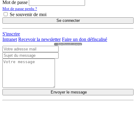
Mot de passe
Mot de passe perdu ?
Se souvenir de moi
Se connecter
S'inscrire
Intranet
Recevoir la newsletter
Faire un don défiscalisé
RnhpMaisonEcologique
Envoyer le message
DÉCOUVRIR
Qu'est-ce que l'Habitat Participatif ?
Un mouvement citoyen
Un réseau d'acteurs engagés