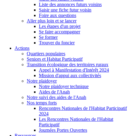
Liste des annonces futurs voisins
Saisir une fiche futur voisin
Foire aux questions
Aller plus loin et se lancer
Les étapes d'un projet
Se faire accompagner
Se former
Trouver du foncier
Actions
Quartiers populaires
Seniors et Habitat Participatif
Transition écologique des territoires ruraux
Appel à Manifestation d'Intérêt 2024
Mission d'appui aux collectivités
Notre plaidoyer
Notre plaidoyer technique
Aides de l'Anah
Notre suivi des aides de l'Anah
Nos temps forts
Rencontres Nationales de l'Habitat Participatif
2024
Les Rencontres Nationales de l'Habitat
Participatif
Journées Portes Ouvertes
Ressources