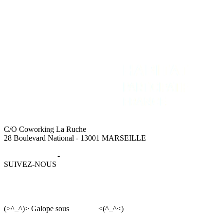
C/O Coworking La Ruche
28 Boulevard National - 13001 MARSEILLE
Mentions légales
-
Données personnelles
SUIVEZ-NOUS
(>^_^)> Galope sous
YesWiki
<(^_^<)