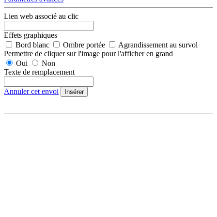
Lien web associé au clic
Effets graphiques
Bord blanc
Ombre portée
Agrandissement au survol
Permettre de cliquer sur l'image pour l'afficher en grand
Oui
Non
Texte de remplacement
Annuler cet envoi
Insérer
DÉCOUVRIR
Qu'est-ce que l'Habitat Participatif ?
Un mouvement citoyen
Un réseau d'acteurs engagés
Rejoignez-nous
HABITER
L'habitat participatif en France