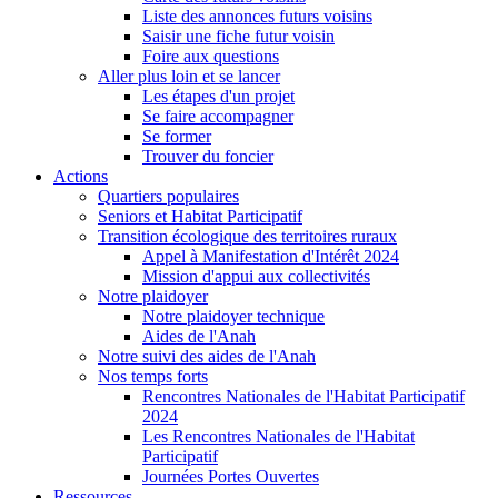
Liste des annonces futurs voisins
Saisir une fiche futur voisin
Foire aux questions
Aller plus loin et se lancer
Les étapes d'un projet
Se faire accompagner
Se former
Trouver du foncier
Actions
Quartiers populaires
Seniors et Habitat Participatif
Transition écologique des territoires ruraux
Appel à Manifestation d'Intérêt 2024
Mission d'appui aux collectivités
Notre plaidoyer
Notre plaidoyer technique
Aides de l'Anah
Notre suivi des aides de l'Anah
Nos temps forts
Rencontres Nationales de l'Habitat Participatif
2024
Les Rencontres Nationales de l'Habitat
Participatif
Journées Portes Ouvertes
Ressources