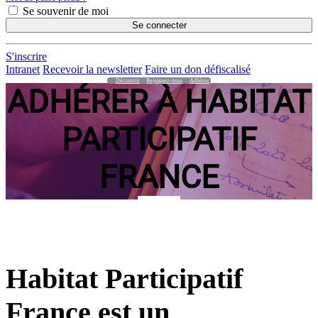
Se souvenir de moi
Se connecter
S'inscrire
Intranet
Recevoir la newsletter
Faire un don défiscalisé
Découvrir
Rejoignez-nous
Adhérer
ADHÉRER À HABITAT
PARTICIPATIF
FRANCE
Habitat Participatif
France est un