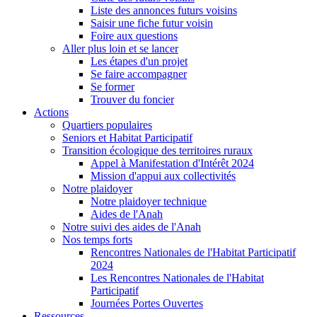
Liste des annonces futurs voisins
Saisir une fiche futur voisin
Foire aux questions
Aller plus loin et se lancer
Les étapes d'un projet
Se faire accompagner
Se former
Trouver du foncier
Actions
Quartiers populaires
Seniors et Habitat Participatif
Transition écologique des territoires ruraux
Appel à Manifestation d'Intérêt 2024
Mission d'appui aux collectivités
Notre plaidoyer
Notre plaidoyer technique
Aides de l'Anah
Notre suivi des aides de l'Anah
Nos temps forts
Rencontres Nationales de l'Habitat Participatif
2024
Les Rencontres Nationales de l'Habitat
Participatif
Journées Portes Ouvertes
Ressources