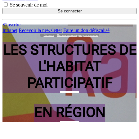
Se souvenir de moi
Se connecter
S'inscrire
Intranet
Recevoir la newsletter
Faire un don défiscalisé
Découvrir
Des structures en région pour vous aider
LES STRUCTURES DE
L'HABITAT
PARTICIPATIF
EN RÉGION