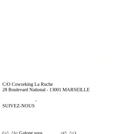
C/O Coworking La Ruche
28 Boulevard National - 13001 MARSEILLE
Mentions légales
-
Données personnelles
SUIVEZ-NOUS
(>^_^)> Galope sous
YesWiki
<(^_^<)