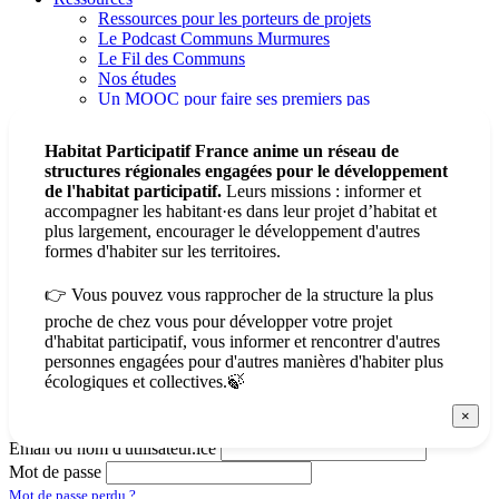
Ressources pour les porteurs de projets
Le Podcast Communs Murmures
Le Fil des Communs
Nos études
Un MOOC pour faire ses premiers pas
Autres ressources
Espace Presse
Habitat Participatif France anime un réseau de
structures régionales engagées pour le développement
de l'habitat participatif.
Leurs missions : informer et
Doc partagé refonte site
accompagner les habitant·es dans leur projet d’habitat et
plus largement, encourager le développement d'autres
formes d'habiter sur les territoires.
👉 Vous pouvez vous rapprocher de la structure la plus
proche de chez vous pour développer votre projet
Adhérer
d'habitat participatif, vous informer et rencontrer d'autres
Se connecter
personnes engagées pour d'autres manières d'habiter plus
écologiques et collectives.🍃
Email ou nom d'utilisateur.ice
Mot de passe
Mot de passe perdu ?