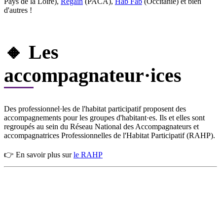
Pays de la Loire),
Regain
(PACA),
Hab Fab
(Occitanie) et bien
d'autres !
🔸 Les
accompagnateur·ices
Des professionnel·les de l'habitat participatif proposent des
accompagnements pour les groupes d'habitant·es. Ils et elles sont
regroupés au sein du Réseau National des Accompagnateurs et
accompagnatrices Professionnelles de l'Habitat Participatif (RAHP).
👉 En savoir plus sur
le RAHP
DÉCOUVRIR
Qu'est-ce que l'Habitat Participatif ?
Un mouvement citoyen
Un réseau d'acteurs engagés