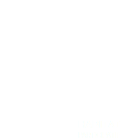
Quartiers populaires
Seniors et Habitat Participatif
Transition écologique des territoires ruraux
Plaidoyer national
Temps forts
REJOIGNEZ-NOUS
NOUS CONTACTER
Adhérer
Contact
Intranet
Espace Presse
Recevoir la newsletter