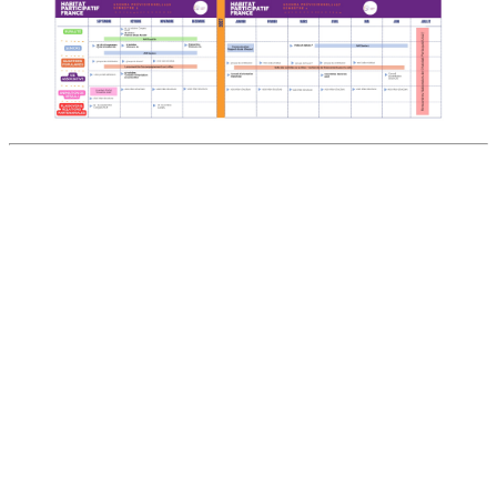
DÉCOUVRIR
Qu'est-ce que l'Habitat Participatif ?
Un mouvement citoyen
Un réseau d'acteurs engagés
Rejoignez-nous
HABITER
L'habitat participatif en France
Les petites annonces pour se mettre en lien
Aller plus loin et se lancer
ACTIONS