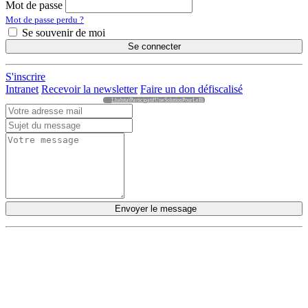
Mot de passe
Mot de passe perdu ?
Se souvenir de moi
Se connecter
S'inscrire
Intranet
Recevoir la newsletter
Faire un don défiscalisé
LhabitatParticipatifUneSolutionPourLeBi
Envoyer le message
DÉCOUVRIR
Qu'est-ce que l'Habitat Participatif ?
Un mouvement citoyen
Un réseau d'acteurs engagés