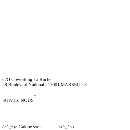
C/O Coworking La Ruche
28 Boulevard National - 13001 MARSEILLE
Mentions légales
-
Données personnelles
SUIVEZ-NOUS
(>^_^)> Galope sous
YesWiki
<(^_^<)