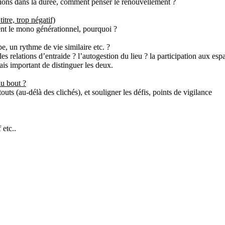
rations dans la durée, comment penser le renouvellement ?
itre, trop négatif)
nent le mono générationnel, pourquoi ?
pe, un rythme de vie similaire etc. ?
les relations d’entraide ? l’autogestion du lieu ? la participation aux e
 mais important de distinguer les deux.
au bout ?
outs (au-délà des clichés), et souligner les défis, points de vigilance
 etc..