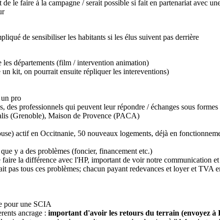
 de le faire à la campagne / serait possible si fait en partenariat avec un
ur
liqué de sensibiliser les habitants si les élus suivent pas derrière
e les départements (film / intervention animation)
e un kit, on pourrait ensuite répliquer les intereventions)
 un pro
sés, des professionnels qui peuvent leur répondre / échanges sous formes
Pluralis (Grenoble), Maison de Provence (PACA)
ulouse) actif en Occitnanie, 50 nouveaux logements, déjà en fonctionnem
e que y a des problèmes (foncier, financement etc.)
de faire la différence avec l'HP, important de voir notre communication e
it pas tous ces problèmes; chacun payant redevances et loyer et TVA en 
ne pour une SCIA
erents ancrage :
important d'avoir les retours du terrain (envoyez à