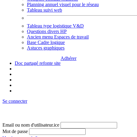
Planning annuel visuel pour le réseau
Tableau suivi web
Tableau type logistique V&D
Questions divers HP
Ancien menu Espaces de travail
Base Cadre logique
Astuces graphiques
Adhérer
Doc partagé refonte site
Se connecter
Email ou nom d'utilisateur.ice
Mot de passe