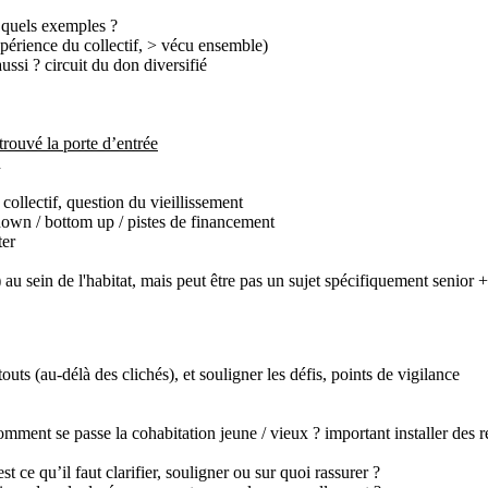
? quels exemples ?
expérience du collectif, > vécu ensemble)
ussi ? circuit du don diversifié
 trouvé la porte d’entrée
n
collectif, question du vieillissement
 down / bottom up / pistes de financement
ter
 au sein de l'habitat, mais peut être pas un sujet spécifiquement senior +
outs (au-délà des clichés), et souligner les défis, points de vigilance
omment se passe la cohabitation jeune / vieux ? important installer des re
t ce qu’il faut clarifier, souligner ou sur quoi rassurer ?