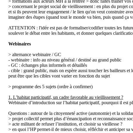
> formations aux acteurs MH a la rentrée > donc faites trainer vos d
> concernant le projet social de vieillissement : en plus du projet coll
et si ils peuvent leur engagement / le lien qu'on veut construire avec
imaginer des étapes (quand tout le monde va bien, puis quand ça va
ATTENTION : l'idée est pas de formaliser/codifier toutes les futures r
soulever le débat entre les habitants, et donner quelques clarificati
Webinaires
> alternance webinaire / GC
- webinaire : info au niveau général / destiné au grand public
- GC : échanges plus informels et détaillés
- cible : grand public, mais on espère aussi toucher les bailleurs et 
peut être que les cibles vont varier en fonction du sujet
> programme des 5 sujets (ordre à confirmer)
1. L’habitat participatif, un cadre favorable au vieillissement ?
Webinaire d’introduction sur l’habitat participatif, pourquoi il est p
Questions : autour de la citoyenneté active (autonomie) et la solidar
> projet collectif permet plus d’émancipation et reconnaissance soci
> acte militant de refuser l’institution, et choisir sa vieillesse ?
> en quoi l’HP permet-il de mieux choisir, réfléchir et anticiper sa v