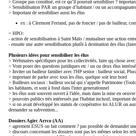
> Groupe pas constitué, est ce qu’il pourrait sensibiliser ? important
> Sensibilisation PAR un groupe d’habitant / ou un accompagnate
> Important de sensibiliser aussi les élus
ex : à Clermont Ferrand, pas de foncier / pas de bailleur, comp
> HPO:
- action de sensibilisation à Saint Malo / mutualiser une action entr
- ensuite une autre sensibilisation plutôt à destination des élus (fair
Plusieurs idées pour sensibiliser les élus
> Webinaires spécifiques pour les collectivités, faire qq chose avec
> Vont poser des questions juridiques etc / un ou deux élus intrés
> Inviter un bailleur familier avec l'HP senior : bailleur social, 
> important de parler avec tous les élus, quelque soit leur bord
> Bailleurs sociaux : bailleur social qui s’appelle Patrimoine (To
les habitants, et sont à fond dans l'inter generationnel
> les élus sont souvent ouvert à l'idée, mais dans la mise en oeuvr
> pouvoirs publics très intéressés par l'habitat inclusif, important 
> si on avait développé les statuts de coopérative loi ALUR on aura
demander sa subvention...
Dossiers Agirc Arrco (AA)
> agrement ESUS on fait comment ? pas possible de demander u
> discours concernant les dossiers sont pas les mêmes selon les ref