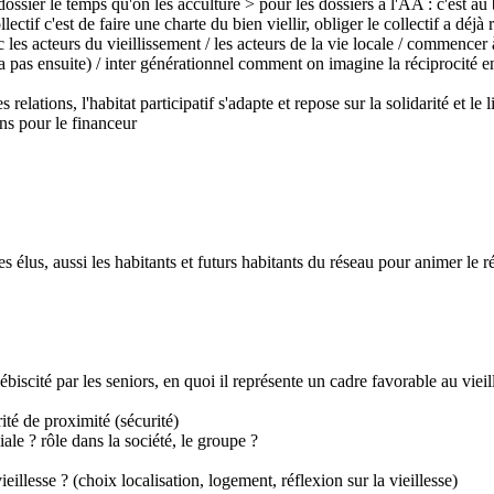
ossier le temps qu'on les acculture > pour les dossiers à l'AA : c'est au
ectif c'est de faire une charte du bien viellir, obliger le collectif a déjà 
 les acteurs du vieillissement / les acteurs de la vie locale / commencer à
 pas ensuite) / inter générationnel comment on imagine la réciprocité en
elations, l'habitat participatif s'adapte et repose sur la solidarité et le 
ons pour le financeur
les élus, aussi les habitants et futurs habitants du réseau pour animer le 
lébiscité par les seniors, en quoi il représente un cadre favorable au vieil
ité de proximité (sécurité)
ale ? rôle dans la société, le groupe ?
ieillesse ? (choix localisation, logement, réflexion sur la vieillesse)