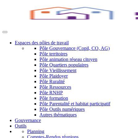
Espaces des pôles de travail
Pôle Gouvernance (Copil, CO, AG)
Pôle territoires
Pôle animation réseau citoyen
Pôle Quartiers populaires
Pôle Vieillissement
Pôle Plaidoyer
Pôle Ruralité
Pôle Ressources
Pôle RNHP
Pôle formation
Pôle Parentalité et habitat participatif
Pôle Outils numériques
Autres thématiques
Gouvernance
Outils
Planning
Comptes-Rendus réunions