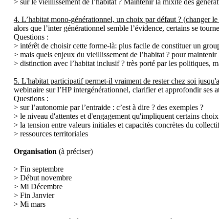
> sur le vieillissement de l’habitat ? Maintenir la mixité des géné
4. L’habitat mono-générationnel, un choix par défaut ? (changer le t
alors que l’inter générationnel semble l’évidence, certains se tour
Questions :
> intérêt de choisir cette forme-là: plus facile de constituer un grou
> mais quels enjeux du vieillissement de l’habitat ? pour maintenir 
> distinction avec l’habitat inclusif ? très porté par les politiques,
5. L'habitat participatif permet-il vraiment de rester chez soi jusqu'
webinaire sur l’HP intergénérationnel, clarifier et approfondir ses at
Questions :
> sur l’autonomie par l’entraide : c’est à dire ? des exemples ?
> le niveau d'attentes et d'engagement qu'impliquent certains choix
> la tension entre valeurs initiales et capacités concrètes du collectif
> ressources territoriales
Organisation
(à préciser)
> Fin septembre
> Début novembre
> Mi Décembre
> Fin Janvier
> Mi mars