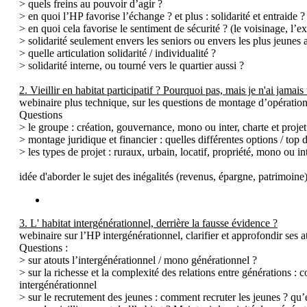
> quels freins au pouvoir d’agir ?
> en quoi l’HP favorise l’échange ? et plus : solidarité et entraide 
> en quoi cela favorise le sentiment de sécurité ? (le voisinage, l’
> solidarité seulement envers les seniors ou envers les plus jeunes a
> quelle articulation solidarité / individualité ?
> solidarité interne, ou tourné vers le quartier aussi ?
2. Vieillir en habitat participatif ? Pourquoi pas, mais je n'ai jamais
webinaire plus technique, sur les questions de montage d’opératio
Questions
> le groupe : création, gouvernance, mono ou inter, charte et projet 
> montage juridique et financier : quelles différentes options / top
> les types de projet : ruraux, urbain, locatif, propriété, mono ou in
idée d'aborder le sujet des inégalités (revenus, épargne, patrimoine)
3. L' habitat intergénérationnel, derrière la fausse évidence ?
webinaire sur l’HP intergénérationnel, clarifier et approfondir ses at
Questions :
> sur atouts l’intergénérationnel / mono générationnel ?
> sur la richesse et la complexité des relations entre générations : c
intergénérationnel
> sur le recrutement des jeunes : comment recruter les jeunes ? qu’es