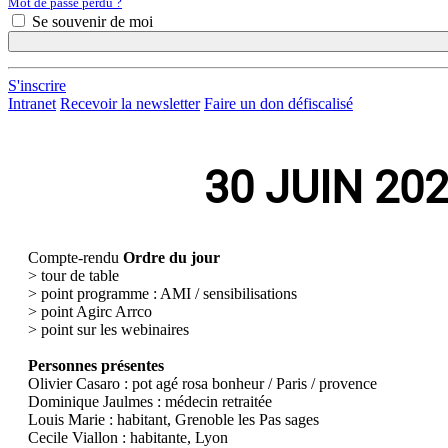
Mot de passe perdu ?
Se souvenir de moi
S'inscrire
Intranet
Recevoir la newsletter
Faire un don défiscalisé
30 JUIN 20
Compte-rendu
Ordre du jour
> tour de table
> point programme : AMI / sensibilisations
> point Agirc Arrco
> point sur les webinaires
Personnes présentes
Olivier Casaro : pot agé rosa bonheur / Paris / provence
Dominique Jaulmes : médecin retraitée
Louis Marie : habitant, Grenoble les Pas sages
Cecile Viallon : habitante, Lyon