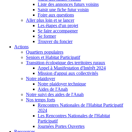
Liste des annonces futurs voisins
Saisir une fiche futur voisin
Foire aux questions
Aller plus loin et se lancer
Les étapes d'un projet
Se faire accompagner
Se former
Trouver du foncier
Actions
Quartiers populaires
Seniors et Habitat Participatif
Transition écologique des territoires ruraux
Appel à Manifestation d'Intérêt 2024
Mission d'appui aux collectivités
Notre plaidoyer
Notre plaidoyer technique
Aides de l'Anah
Notre suivi des aides de l'Anah
Nos temps forts
Rencontres Nationales de l'Habitat Participatif
2024
Les Rencontres Nationales de l'Habitat
Participatif
Journées Portes Ouvertes
Ressources