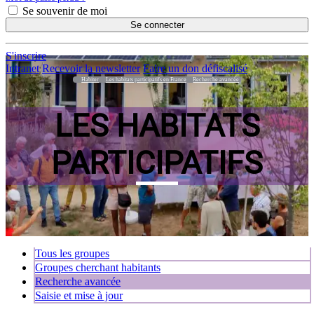
Se souvenir de moi
Se connecter
S'inscrire
Intranet
Recevoir la newsletter
Faire un don défiscalisé
Habiter
Les habitats participatifs en France
Recherche avancée
LES HABITATS
PARTICIPATIFS
Tous les groupes
Groupes cherchant habitants
Recherche avancée
Saisie et mise à jour