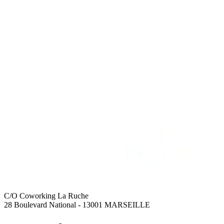
REJOIGNEZ-NOUS
NOUS CONTACTER
Adhérer
Contact
Intranet
Espace Presse
Recevoir la newsletter
C/O Coworking La Ruche
28 Boulevard National - 13001 MARSEILLE
Mentions légales
-
Données personnelles