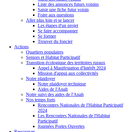
Liste des annonces futurs voisins
Saisir une fiche futur voisin
Foire aux questions
Aller plus loin et se lancer
Les étapes d'un projet
Se faire accompagner
Se former
Trouver du foncier
Actions
Quartiers populaires
Seniors et Habitat Participatif
Transition écologique des territoires ruraux
Appel à Manifestation d'Intérêt 2024
Mission d'appui aux collectivités
Notre plaidoyer
Notre plaidoyer technique
Aides de l'Anah
Notre suivi des aides de l'Anah
Nos temps forts
Rencontres Nationales de l'Habitat Participatif
2024
Les Rencontres Nationales de l'Habitat
Participatif
Journées Portes Ouvertes
Ressources