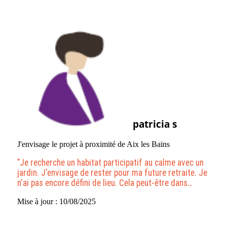
patricia s
J'envisage le projet à proximité de Aix les Bains
"Je recherche un habitat participatif au calme avec un
jardin. J'envisage de rester pour ma future retraite. Je
n'ai pas encore défini de lieu. Cela peut-être dans
l'Allier, dans le Rhône, en Savoie ou Haute Savoie.Je
Mise à jour : 10/08/2025
cherche à déménager en 2026."
Voir plus