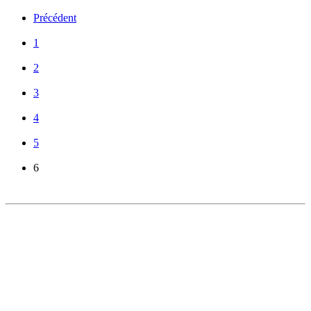
Précédent
1
2
3
4
5
6
DÉCOUVRIR
Qu'est-ce que l'Habitat Participatif ?
Un mouvement citoyen
Un réseau d'acteurs engagés
Rejoignez-nous