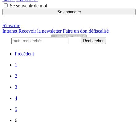
Se souvenir de moi
Se connecter
S'inscrire
Intranet
Recevoir la newsletter
Faire un don défiscalisé
AnnoncesFutursVoisinsHabiles
Précédent
1
2
3
4
5
6