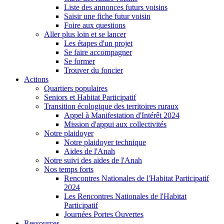
Liste des annonces futurs voisins
Saisir une fiche futur voisin
Foire aux questions
Aller plus loin et se lancer
Les étapes d'un projet
Se faire accompagner
Se former
Trouver du foncier
Actions
Quartiers populaires
Seniors et Habitat Participatif
Transition écologique des territoires ruraux
Appel à Manifestation d'Intérêt 2024
Mission d'appui aux collectivités
Notre plaidoyer
Notre plaidoyer technique
Aides de l'Anah
Notre suivi des aides de l'Anah
Nos temps forts
Rencontres Nationales de l'Habitat Participatif
2024
Les Rencontres Nationales de l'Habitat
Participatif
Journées Portes Ouvertes
Ressources