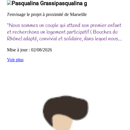
pasqualina g
J'envisage le projet à proximité de Marseille
"Nous sommes un couple qui attend son premier enfant
et recherchons un logement participatif ( Bouches du
Rhône) adapté, convivial et solidaire, dans lequel nous
pourrions nous investir et construire un cadre de vie
Mise à jour : 02/08/2026
stable pour notre famille."
Voir plus