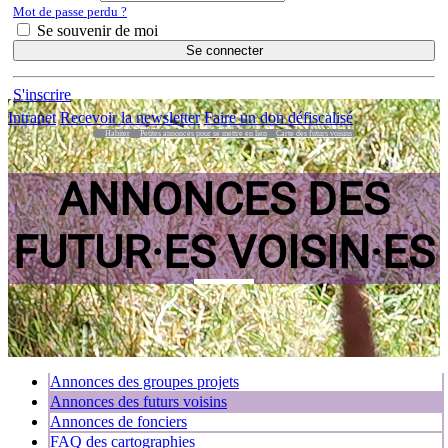
Mot de passe perdu ?
Se souvenir de moi
Se connecter
S'inscrire
Intranet
Recevoir la newsletter
Faire un don défiscalisé
Habiter
Petites annonces pour se mettre en lien
Carte des futurs voisins
ANNONCES DES
FUTUR·ES VOISIN·ES
Annonces des groupes projets
Annonces des futurs voisins
Annonces de fonciers
FAQ des cartographies