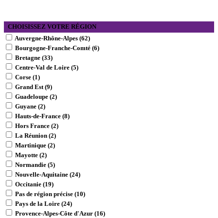
CHOISISSEZ VOTRE RÉGION
Auvergne-Rhône-Alpes
(
62
)
Bourgogne-Franche-Comté
(
6
)
Bretagne
(
33
)
Centre-Val de Loire
(
5
)
Corse
(
1
)
Grand Est
(
9
)
Guadeloupe
(
2
)
Guyane
(
2
)
Hauts-de-France
(
8
)
Hors France
(
2
)
La Réunion
(
2
)
Martinique
(
2
)
Mayotte
(
2
)
Normandie
(
5
)
Nouvelle-Aquitaine
(
24
)
Occitanie
(
19
)
Pas de région précise
(
10
)
Pays de la Loire
(
24
)
Provence-Alpes-Côte d'Azur
(
16
)