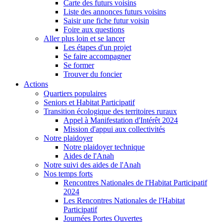
Carte des futurs voisins
Liste des annonces futurs voisins
Saisir une fiche futur voisin
Foire aux questions
Aller plus loin et se lancer
Les étapes d'un projet
Se faire accompagner
Se former
Trouver du foncier
Actions
Quartiers populaires
Seniors et Habitat Participatif
Transition écologique des territoires ruraux
Appel à Manifestation d'Intérêt 2024
Mission d'appui aux collectivités
Notre plaidoyer
Notre plaidoyer technique
Aides de l'Anah
Notre suivi des aides de l'Anah
Nos temps forts
Rencontres Nationales de l'Habitat Participatif
2024
Les Rencontres Nationales de l'Habitat
Participatif
Journées Portes Ouvertes