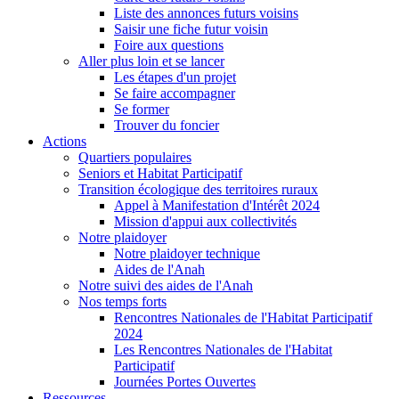
Liste des annonces futurs voisins
Saisir une fiche futur voisin
Foire aux questions
Aller plus loin et se lancer
Les étapes d'un projet
Se faire accompagner
Se former
Trouver du foncier
Actions
Quartiers populaires
Seniors et Habitat Participatif
Transition écologique des territoires ruraux
Appel à Manifestation d'Intérêt 2024
Mission d'appui aux collectivités
Notre plaidoyer
Notre plaidoyer technique
Aides de l'Anah
Notre suivi des aides de l'Anah
Nos temps forts
Rencontres Nationales de l'Habitat Participatif
2024
Les Rencontres Nationales de l'Habitat
Participatif
Journées Portes Ouvertes
Ressources