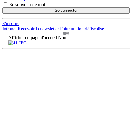
Se souvenir de moi
Se connecter
S'inscrire
Intranet
Recevoir la newsletter
Faire un don défiscalisé
23
Afficher en page d'accueil
Non
DÉCOUVRIR
Qu'est-ce que l'Habitat Participatif ?
Un mouvement citoyen
Un réseau d'acteurs engagés
Rejoignez-nous
HABITER
L'habitat participatif en France
Les petites annonces pour se mettre en lien
Aller plus loin et se lancer