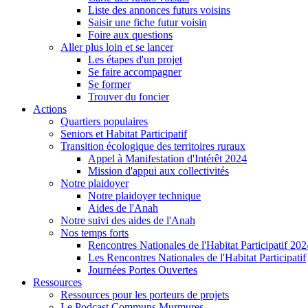
Liste des annonces futurs voisins
Saisir une fiche futur voisin
Foire aux questions
Aller plus loin et se lancer
Les étapes d'un projet
Se faire accompagner
Se former
Trouver du foncier
Actions
Quartiers populaires
Seniors et Habitat Participatif
Transition écologique des territoires ruraux
Appel à Manifestation d'Intérêt 2024
Mission d'appui aux collectivités
Notre plaidoyer
Notre plaidoyer technique
Aides de l'Anah
Notre suivi des aides de l'Anah
Nos temps forts
Rencontres Nationales de l'Habitat Participatif 202
Les Rencontres Nationales de l'Habitat Participatif
Journées Portes Ouvertes
Ressources
Ressources pour les porteurs de projets
Le Podcast Communs Murmures