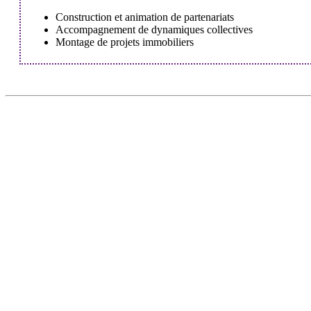
Construction et animation de partenariats
Accompagnement de dynamiques collectives
Montage de projets immobiliers
DÉCOUVRIR
HABITER
Qu'est-ce que l'Habitat Participatif ?
L'habitat participatif
Un mouvement citoyen
Les petites annonces 
Un réseau d'acteurs engagés
Aller plus loin et se 
Rejoignez-nous