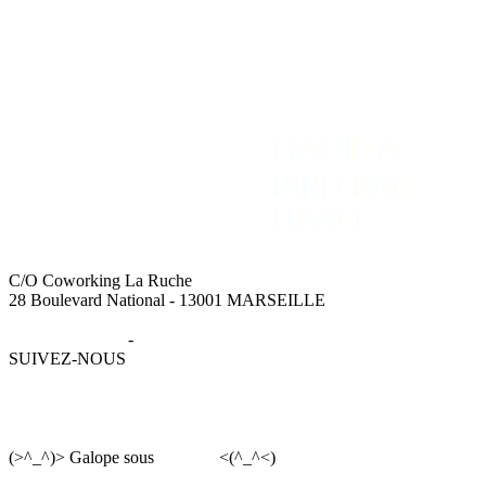
C/O Coworking La Ruche
28 Boulevard National - 13001 MARSEILLE
Mentions légales
-
Données personnelles
SUIVEZ-NOUS
(>^_^)> Galope sous
YesWiki
<(^_^<)