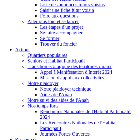
Liste des annonces futurs voisins
Saisir une fiche futur voisin
Foire aux questions
Aller plus loin et se lancer
Les étapes d'un projet
Se faire accompagner
Se former
Trouver du foncier
Actions
Quartiers populaires
Seniors et Habitat Participatif
Transition écologique des territoires ruraux
Appel à Manifestation d'Intérêt 2024
Mission d'appui aux collectivités
Notre plaidoyer
Notre plaidoyer technique
Aides de l'Anah
Notre suivi des aides de l'Anah
Nos temps forts
Rencontres Nationales de l'Habitat Participatif
2024
Les Rencontres Nationales de l'Habitat
Participatif
Journées Portes Ouvertes
Ressources