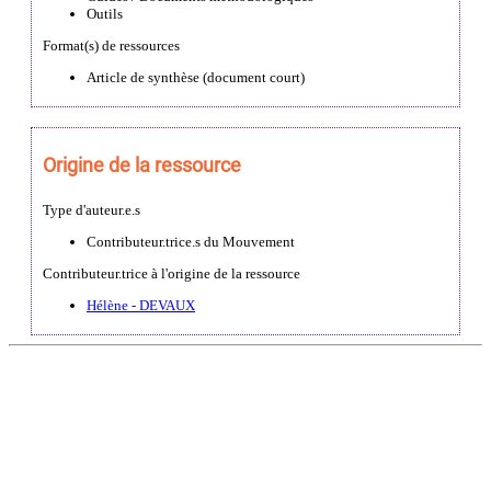
Outils
Format(s) de ressources
Article de synthèse (document court)
Origine de la ressource
Type d'auteur.e.s
Contributeur.trice.s du Mouvement
Contributeur.trice à l'origine de la ressource
Hélène - DEVAUX
DÉCOUVRIR
Qu'est-ce que l'Habitat Participatif ?
Un mouvement citoyen
Un réseau d'acteurs engagés
Rejoignez-nous