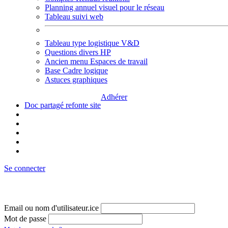
Planning annuel visuel pour le réseau
Tableau suivi web
Tableau type logistique V&D
Questions divers HP
Ancien menu Espaces de travail
Base Cadre logique
Astuces graphiques
Adhérer
Doc partagé refonte site
Se connecter
Email ou nom d'utilisateur.ice
Mot de passe