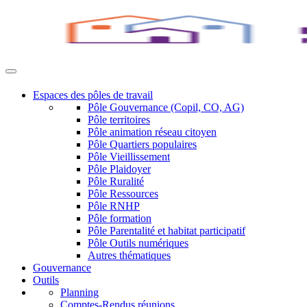
Espaces des pôles de travail
Pôle Gouvernance (Copil, CO, AG)
Pôle territoires
Pôle animation réseau citoyen
Pôle Quartiers populaires
Pôle Vieillissement
Pôle Plaidoyer
Pôle Ruralité
Pôle Ressources
Pôle RNHP
Pôle formation
Pôle Parentalité et habitat participatif
Pôle Outils numériques
Autres thématiques
Gouvernance
Outils
Planning
Comptes-Rendus réunions