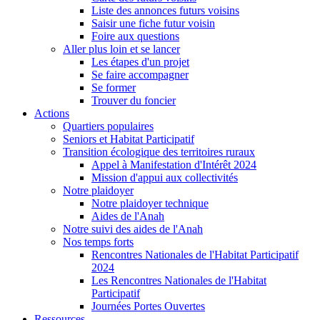
Liste des annonces futurs voisins
Saisir une fiche futur voisin
Foire aux questions
Aller plus loin et se lancer
Les étapes d'un projet
Se faire accompagner
Se former
Trouver du foncier
Actions
Quartiers populaires
Seniors et Habitat Participatif
Transition écologique des territoires ruraux
Appel à Manifestation d'Intérêt 2024
Mission d'appui aux collectivités
Notre plaidoyer
Notre plaidoyer technique
Aides de l'Anah
Notre suivi des aides de l'Anah
Nos temps forts
Rencontres Nationales de l'Habitat Participatif
2024
Les Rencontres Nationales de l'Habitat
Participatif
Journées Portes Ouvertes
Ressources