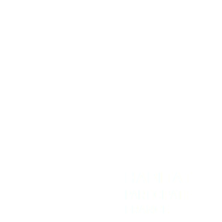
Transition écologique des territoires ruraux
Plaidoyer national
Temps forts
REJOIGNEZ-NOUS
NOUS CONTACTER
Adhérer
Contact
Intranet
Espace Presse
Recevoir la newsletter