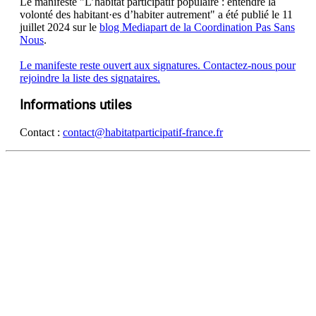
Le manifeste "L’habitat participatif populaire : entendre la
volonté des habitant·es d’habiter autrement" a été publié le 11
juillet 2024 sur le
blog Mediapart de la Coordination Pas Sans
Nous
.
Le manifeste reste ouvert aux signatures. Contactez-nous pour
rejoindre la liste des signataires.
Informations utiles
Contact :
contact@habitatparticipatif-france.fr
DÉCOUVRIR
Qu'est-ce que l'Habitat Participatif ?
Un mouvement citoyen
Un réseau d'acteurs engagés
Rejoignez-nous
HABITER
L'habitat participatif en France
Les petites annonces pour se mettre en lien