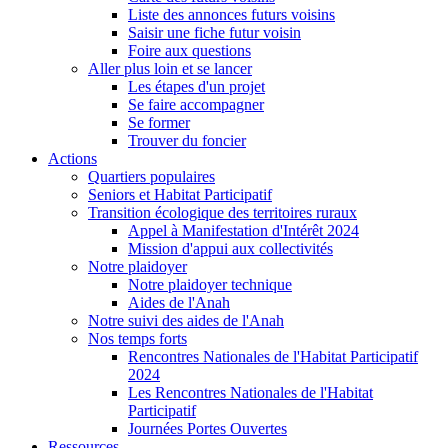
Liste des annonces futurs voisins
Saisir une fiche futur voisin
Foire aux questions
Aller plus loin et se lancer
Les étapes d'un projet
Se faire accompagner
Se former
Trouver du foncier
Actions
Quartiers populaires
Seniors et Habitat Participatif
Transition écologique des territoires ruraux
Appel à Manifestation d'Intérêt 2024
Mission d'appui aux collectivités
Notre plaidoyer
Notre plaidoyer technique
Aides de l'Anah
Notre suivi des aides de l'Anah
Nos temps forts
Rencontres Nationales de l'Habitat Participatif
2024
Les Rencontres Nationales de l'Habitat
Participatif
Journées Portes Ouvertes
Ressources