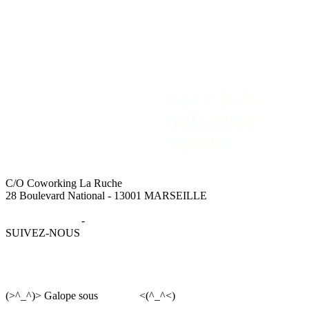
C/O Coworking La Ruche
28 Boulevard National - 13001 MARSEILLE
Mentions légales
-
Données personnelles
SUIVEZ-NOUS
(>^_^)> Galope sous
YesWiki
<(^_^<)