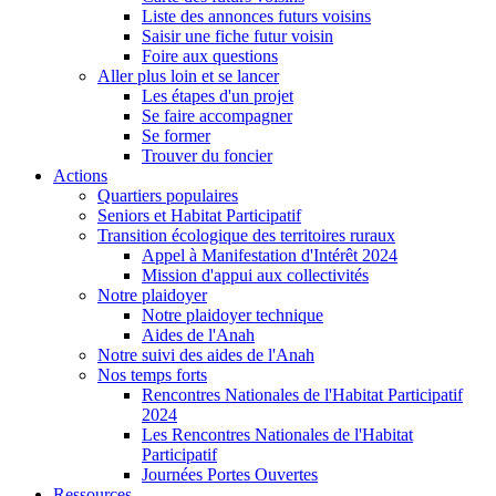
Liste des annonces futurs voisins
Saisir une fiche futur voisin
Foire aux questions
Aller plus loin et se lancer
Les étapes d'un projet
Se faire accompagner
Se former
Trouver du foncier
Actions
Quartiers populaires
Seniors et Habitat Participatif
Transition écologique des territoires ruraux
Appel à Manifestation d'Intérêt 2024
Mission d'appui aux collectivités
Notre plaidoyer
Notre plaidoyer technique
Aides de l'Anah
Notre suivi des aides de l'Anah
Nos temps forts
Rencontres Nationales de l'Habitat Participatif
2024
Les Rencontres Nationales de l'Habitat
Participatif
Journées Portes Ouvertes
Ressources