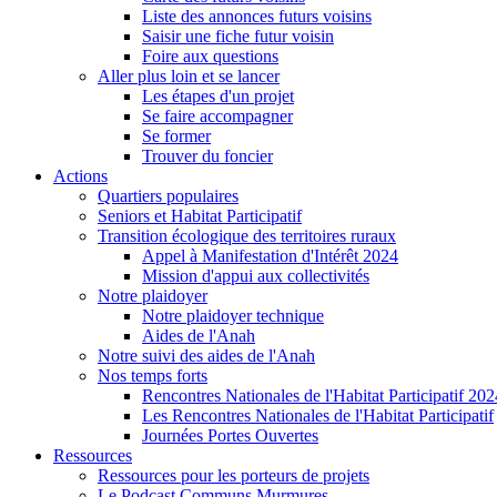
Liste des annonces futurs voisins
Saisir une fiche futur voisin
Foire aux questions
Aller plus loin et se lancer
Les étapes d'un projet
Se faire accompagner
Se former
Trouver du foncier
Actions
Quartiers populaires
Seniors et Habitat Participatif
Transition écologique des territoires ruraux
Appel à Manifestation d'Intérêt 2024
Mission d'appui aux collectivités
Notre plaidoyer
Notre plaidoyer technique
Aides de l'Anah
Notre suivi des aides de l'Anah
Nos temps forts
Rencontres Nationales de l'Habitat Participatif 202
Les Rencontres Nationales de l'Habitat Participatif
Journées Portes Ouvertes
Ressources
Ressources pour les porteurs de projets
Le Podcast Communs Murmures