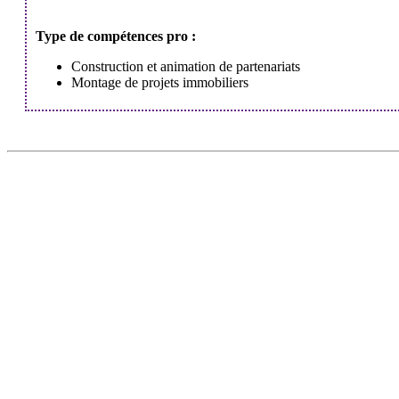
Type de compétences pro :
Construction et animation de partenariats
Montage de projets immobiliers
DÉCOUVRIR
HABITER
Qu'est-ce que l'Habitat Participatif ?
L'habitat participatif
Un mouvement citoyen
Les petites annonces 
Un réseau d'acteurs engagés
Aller plus loin et se 
Rejoignez-nous