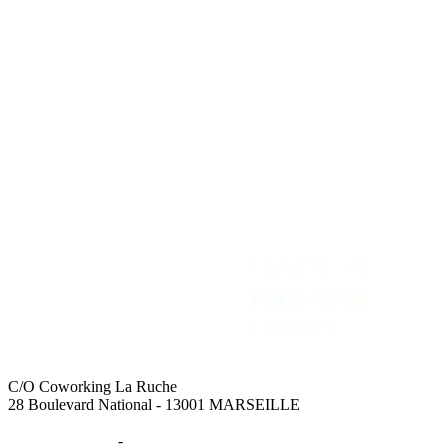
REJOIGNEZ-NOUS
NOUS CONTACTER
Adhérer
Contact
Intranet
Espace Presse
Recevoir la newsletter
C/O Coworking La Ruche
28 Boulevard National - 13001 MARSEILLE
Mentions légales
-
Données personnelles