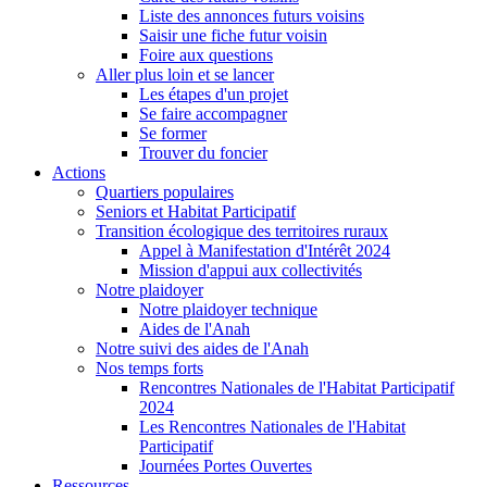
Liste des annonces futurs voisins
Saisir une fiche futur voisin
Foire aux questions
Aller plus loin et se lancer
Les étapes d'un projet
Se faire accompagner
Se former
Trouver du foncier
Actions
Quartiers populaires
Seniors et Habitat Participatif
Transition écologique des territoires ruraux
Appel à Manifestation d'Intérêt 2024
Mission d'appui aux collectivités
Notre plaidoyer
Notre plaidoyer technique
Aides de l'Anah
Notre suivi des aides de l'Anah
Nos temps forts
Rencontres Nationales de l'Habitat Participatif
2024
Les Rencontres Nationales de l'Habitat
Participatif
Journées Portes Ouvertes
Ressources