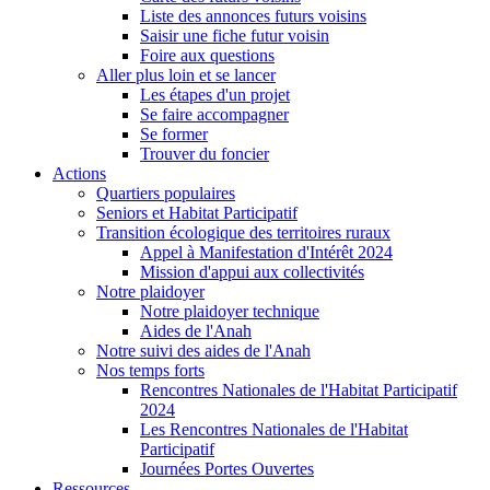
Liste des annonces futurs voisins
Saisir une fiche futur voisin
Foire aux questions
Aller plus loin et se lancer
Les étapes d'un projet
Se faire accompagner
Se former
Trouver du foncier
Actions
Quartiers populaires
Seniors et Habitat Participatif
Transition écologique des territoires ruraux
Appel à Manifestation d'Intérêt 2024
Mission d'appui aux collectivités
Notre plaidoyer
Notre plaidoyer technique
Aides de l'Anah
Notre suivi des aides de l'Anah
Nos temps forts
Rencontres Nationales de l'Habitat Participatif
2024
Les Rencontres Nationales de l'Habitat
Participatif
Journées Portes Ouvertes
Ressources