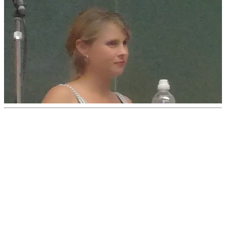
DÉCOUVRIR
Qu'est-ce que l'Habitat Participatif ?
Un mouvement citoyen
Un réseau d'acteurs engagés
Rejoignez-nous
HABITER
L'habitat participatif en France
Les petites annonces pour se mettre en lien