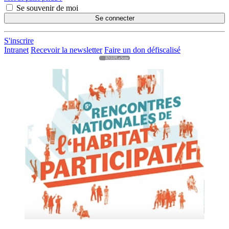
Se souvenir de moi
Se connecter
S'inscrire
Intranet
Recevoir la newsletter
Faire un don défiscalisé
RNHPLaSuite