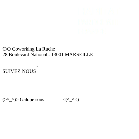
C/O Coworking La Ruche
28 Boulevard National - 13001 MARSEILLE
Mentions légales
-
Données personnelles
SUIVEZ-NOUS
(>^_^)> Galope sous
YesWiki
<(^_^<)