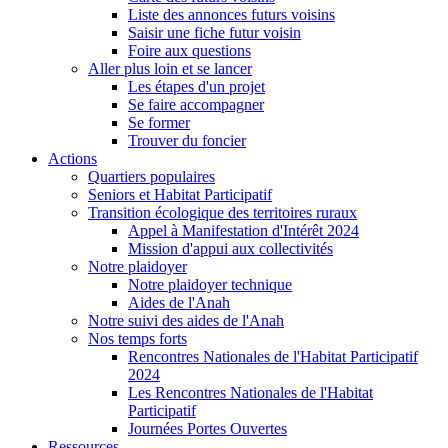
Liste des annonces futurs voisins
Saisir une fiche futur voisin
Foire aux questions
Aller plus loin et se lancer
Les étapes d'un projet
Se faire accompagner
Se former
Trouver du foncier
Actions
Quartiers populaires
Seniors et Habitat Participatif
Transition écologique des territoires ruraux
Appel à Manifestation d'Intérêt 2024
Mission d'appui aux collectivités
Notre plaidoyer
Notre plaidoyer technique
Aides de l'Anah
Notre suivi des aides de l'Anah
Nos temps forts
Rencontres Nationales de l'Habitat Participatif
2024
Les Rencontres Nationales de l'Habitat
Participatif
Journées Portes Ouvertes
Ressources