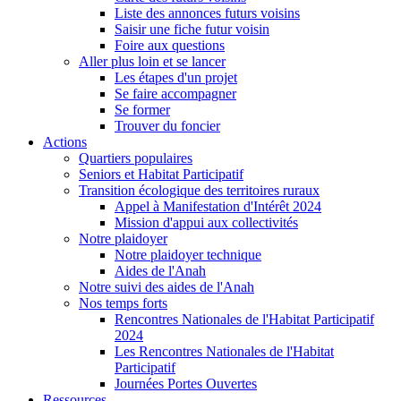
Liste des annonces futurs voisins
Saisir une fiche futur voisin
Foire aux questions
Aller plus loin et se lancer
Les étapes d'un projet
Se faire accompagner
Se former
Trouver du foncier
Actions
Quartiers populaires
Seniors et Habitat Participatif
Transition écologique des territoires ruraux
Appel à Manifestation d'Intérêt 2024
Mission d'appui aux collectivités
Notre plaidoyer
Notre plaidoyer technique
Aides de l'Anah
Notre suivi des aides de l'Anah
Nos temps forts
Rencontres Nationales de l'Habitat Participatif
2024
Les Rencontres Nationales de l'Habitat
Participatif
Journées Portes Ouvertes
Ressources