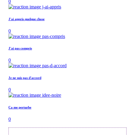
0
J'ai appris quelque chose
0
J'ai pas compris
0
Je ne suis pas d'accord
0
Ca me perturbe
0