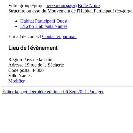
Votre groupe/projet
Boîte Noire
(recenser un projet)
Structure ou asso du Mouvement de l'Habitat Participatif (co-)orga
Habitat Participatif Ouest
L'Echo-Habitants Nantes
E-mail de contact
Contacter par mail
Lieu de l'évènement
Région
Pays de la Loire
Adresse
19 rue de la Sècherie
Code postal
44300
Ville
Nantes
Modifier
Éditer la page
Dernière édition : 06 Sep 2021
Partager
DÉCOUVRIR
HABITER
Qu'est-ce que l'Habitat Participatif ?
L'habitat participatif
Un mouvement citoyen
Les petites annonces 
Un réseau d'acteurs engagés
Aller plus loin et se 
Rejoignez-nous