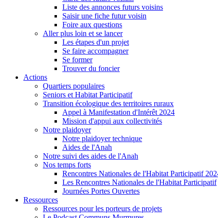
Liste des annonces futurs voisins
Saisir une fiche futur voisin
Foire aux questions
Aller plus loin et se lancer
Les étapes d'un projet
Se faire accompagner
Se former
Trouver du foncier
Actions
Quartiers populaires
Seniors et Habitat Participatif
Transition écologique des territoires ruraux
Appel à Manifestation d'Intérêt 2024
Mission d'appui aux collectivités
Notre plaidoyer
Notre plaidoyer technique
Aides de l'Anah
Notre suivi des aides de l'Anah
Nos temps forts
Rencontres Nationales de l'Habitat Participatif 202
Les Rencontres Nationales de l'Habitat Participatif
Journées Portes Ouvertes
Ressources
Ressources pour les porteurs de projets
Le Podcast Communs Murmures