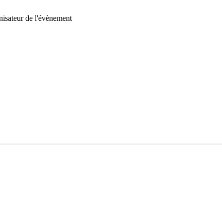
nisateur de l'évènement
ACTIONS
 en France
Quartiers populaires
pour se mettre en lien
Seniors et Habitat Participatif
lancer
Transition écologique des territoires ruraux
Plaidoyer national