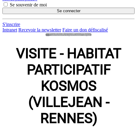
Se souvenir de moi
Se connecter
S'inscrire
Intranet
Recevoir la newsletter
Faire un don défiscalisé
VisiteHabitatParticipatifKosmosVillejean
VISITE - HABITAT
PARTICIPATIF
KOSMOS
(VILLEJEAN -
RENNES)