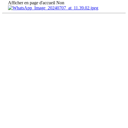
Afficher en page d'accueil
Non
DÉCOUVRIR
Qu'est-ce que l'Habitat Participatif ?
Un mouvement citoyen
Un réseau d'acteurs engagés
Rejoignez-nous
HABITER
L'habitat participatif en France
Les petites annonces pour se mettre en lien
Aller plus loin et se lancer
ACTIONS
Quartiers populaires
Seniors et Habitat Participatif
Transition écologique des territoires ruraux
Plaidoyer national