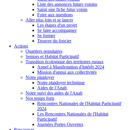
Liste des annonces futurs voisins
Saisir une fiche futur voisin
Foire aux questions
Aller plus loin et se lancer
Les étapes d'un projet
Se faire accompagner
Se former
Trouver du foncier
Actions
Quartiers populaires
Seniors et Habitat Participatif
Transition écologique des territoires ruraux
Appel à Manifestation d'Intérêt 2024
Mission d'appui aux collectivités
Notre plaidoyer
Notre plaidoyer technique
Aides de l'Anah
Notre suivi des aides de l'Anah
Nos temps forts
Rencontres Nationales de l'Habitat Participatif
2024
Les Rencontres Nationales de l'Habitat
Participatif
Journées Portes Ouvertes
Ressources