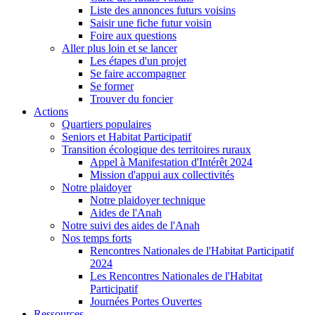
Liste des annonces futurs voisins
Saisir une fiche futur voisin
Foire aux questions
Aller plus loin et se lancer
Les étapes d'un projet
Se faire accompagner
Se former
Trouver du foncier
Actions
Quartiers populaires
Seniors et Habitat Participatif
Transition écologique des territoires ruraux
Appel à Manifestation d'Intérêt 2024
Mission d'appui aux collectivités
Notre plaidoyer
Notre plaidoyer technique
Aides de l'Anah
Notre suivi des aides de l'Anah
Nos temps forts
Rencontres Nationales de l'Habitat Participatif
2024
Les Rencontres Nationales de l'Habitat
Participatif
Journées Portes Ouvertes
Ressources