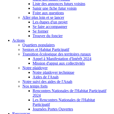
Liste des annonces futurs voisins
Saisir une fiche futur voisin
Foire aux questions
Aller plus loin et se lancer
Les étapes d'un projet
Se faire accompagner
Se former
Trouver du foncier
Actions
Quartiers populaires
Seniors et Habitat Participatif
Transition écologique des territoires ruraux
Appel à Manifestation d'Intérêt 2024
Mission d'appui aux collectivités
Notre plaidoyer
Notre plaidoyer technique
Aides de l'Anah
Notre suivi des aides de l'Anah
Nos temps forts
Rencontres Nationales de l'Habitat Participatif
2024
Les Rencontres Nationales de l'Habitat
Participatif
Journées Portes Ouvertes
Ressources