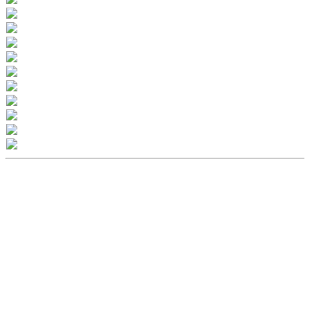
DÉCOUVRIR
Qu'est-ce que l'Habitat Participatif ?
Un mouvement citoyen
Un réseau d'acteurs engagés
Rejoignez-nous
HABITER
L'habitat participatif en France