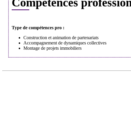
Compétences professionn
Type de compétences pro :
Construction et animation de partenariats
Accompagnement de dynamiques collectives
Montage de projets immobiliers
DÉCOUVRIR
HABITER
Qu'est-ce que l'Habitat Participatif ?
L'habitat participatif
Un mouvement citoyen
Les petites annonces 
Un réseau d'acteurs engagés
Aller plus loin et se 
Rejoignez-nous