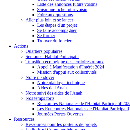
Liste des annonces futurs voisins
Saisir une fiche futur voisin
Foire aux questions
Aller plus loin et se lancer
Les étapes d'un projet
Se faire accompagner
Se former
Trouver du foncier
Actions
Quartiers populaires
Seniors et Habitat Participatif
Transition écologique des territoires ruraux
Appel à Manifestation d'Intérêt 2024
Mission d'appui aux collectivités
Notre plaidoyer
Notre plaidoyer technique
Aides de l'Anah
Notre suivi des aides de l'Anah
Nos temps forts
Rencontres Nationales de l'Habitat Participatif 202
Les Rencontres Nationales de l'Habitat Participatif
Journées Portes Ouvertes
Ressources
Ressources pour les porteurs de projets
Le Podcast Communs Murmures