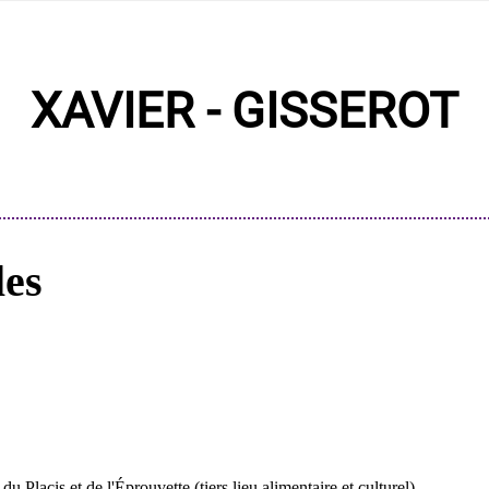
XAVIER - GISSEROT
les
Placis et de l'Éprouvette (tiers lieu alimentaire et culturel)