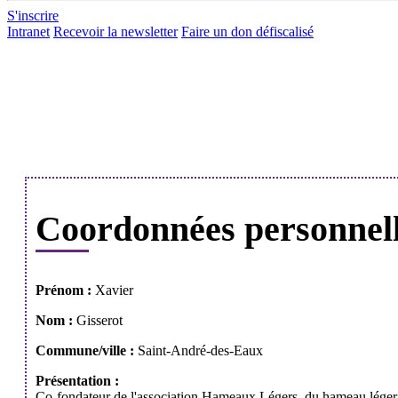
S'inscrire
Intranet
Recevoir la newsletter
Faire un don défiscalisé
Coordonnées personnel
Prénom :
Xavier
Nom :
Gisserot
Commune/ville :
Saint-André-des-Eaux
Présentation :
Co-fondateur de l'association Hameaux Légers, du hameau léger du 