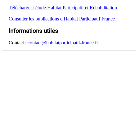
Télécharger l'étude Habitat Participatif et Réhabilitation
Consulter les publications d'Habitat Participatif France
Informations utiles
Contact :
contact@habitatparticipatif-france.fr
DÉCOUVRIR
Qu'est-ce que l'Habitat Participatif ?
Un mouvement citoyen
Un réseau d'acteurs engagés
Rejoignez-nous
HABITER
L'habitat participatif en France
Les petites annonces pour se mettre en lien
Aller plus loin et se lancer