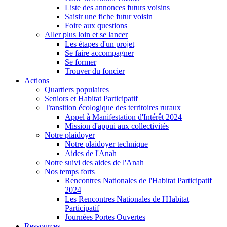
Liste des annonces futurs voisins
Saisir une fiche futur voisin
Foire aux questions
Aller plus loin et se lancer
Les étapes d'un projet
Se faire accompagner
Se former
Trouver du foncier
Actions
Quartiers populaires
Seniors et Habitat Participatif
Transition écologique des territoires ruraux
Appel à Manifestation d'Intérêt 2024
Mission d'appui aux collectivités
Notre plaidoyer
Notre plaidoyer technique
Aides de l'Anah
Notre suivi des aides de l'Anah
Nos temps forts
Rencontres Nationales de l'Habitat Participatif
2024
Les Rencontres Nationales de l'Habitat
Participatif
Journées Portes Ouvertes
Ressources