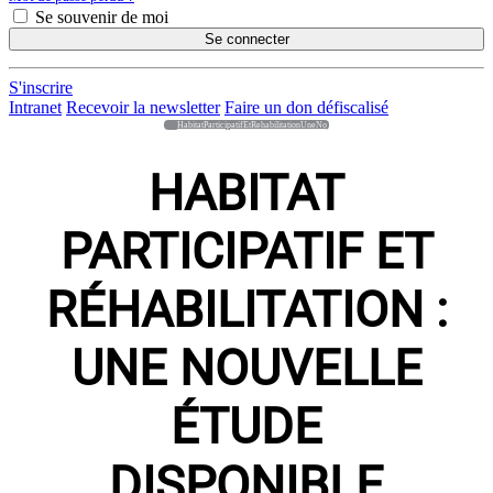
Se souvenir de moi
Se connecter
S'inscrire
Intranet
Recevoir la newsletter
Faire un don défiscalisé
HabitatParticipatifEtRehabilitationUneNo
HABITAT
PARTICIPATIF ET
RÉHABILITATION :
UNE NOUVELLE
ÉTUDE
DISPONIBLE